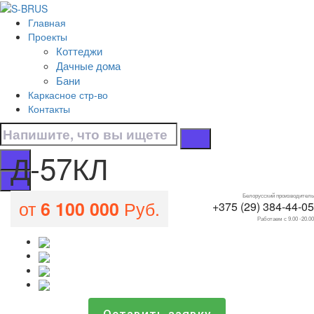
Перейти к контенту
Главная
Д-57КЛ
Проекты
Коттеджи
Главная
Дачные дома
/
Бани
Все проекты домов
Каркасное стр-во
/
Контакты
Д-57КЛ
Д-57КЛ
Белорусский производитель
от
Руб.
6 100 000
+375 (29) 384-44-05
Работаем с 9.00 -20.00