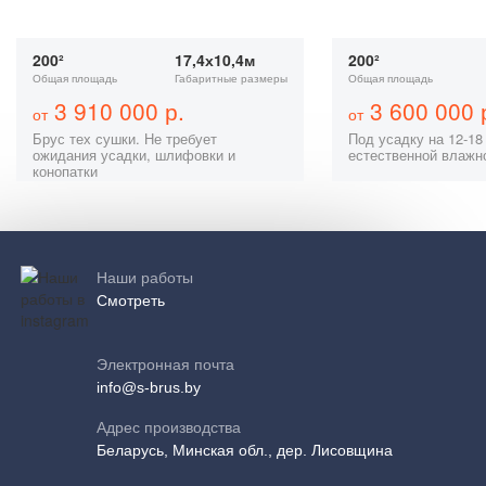
200²
17,4х10,4м
200²
Общая площадь
Габаритные размеры
Общая площадь
3 910 000 р.
3 600 000 
от
от
Брус тех сушки. Не требует
Под усадку на 12-18
ожидания усадки, шлифовки и
естественной влажн
конопатки
Наши работы
Смотреть
Электронная почта
info@s-brus.by
Адрес производства
Беларусь, Минская обл., дер. Лисовщина