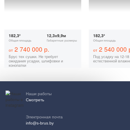
182,3²
12,3х9,9м
182,3²
Общая площадь
Габаритные размеры
Общая площадь
2 740 000 р.
2 540 000 
от
от
Брус тех сушки. Не требует
Под усадку на 12-18
ожидания усадки, шлифовки и
естественной влажн
конопатки
Наши работы
Смотреть
Электронная почта
info@s-brus.by