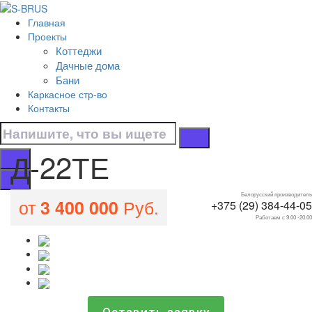
Перейти к контенту
Главная
Д-22ТЕ
Проекты
Коттеджи
Главная
Дачные дома
/
Бани
Все проекты домов
Каркасное стр-во
/
Контакты
Д-22ТЕ
Д-22ТЕ
Белорусский производитель
от
Руб.
3 400 000
+375 (29) 384-44-05
Работаем с 9.00 -20.00