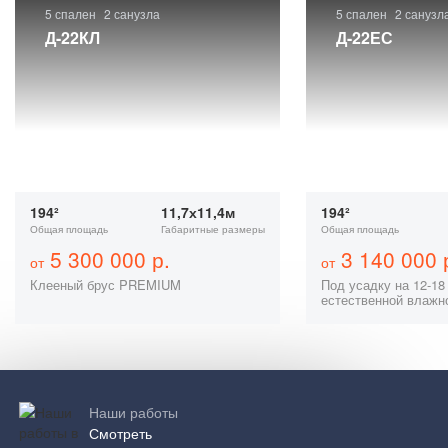
5 спален
2 санузла
5 спален
2 санузл
Д-22КЛ
Д-22ЕС
194²
11,7х11,4м
194²
Общая площадь
Габаритные размеры
Общая площадь
5 300 000 р.
3 140 000 
от
от
Клееный брус PREMIUM
Под усадку на 12-18
естественной влажн
Наши работы
Смотреть