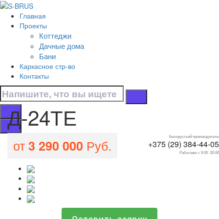
Перейти к контенту
Главная
Д-24ТЕ
Проекты
Коттеджи
Главная
Дачные дома
/
Бани
Все проекты домов
Каркасное стр-во
/
Контакты
Д-24ТЕ
Д-24ТЕ
Белорусский производитель
от
Руб.
3 290 000
+375 (29) 384-44-05
Работаем с 9.00 -20.00