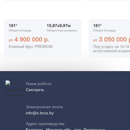
181²
15,87х9,97м
181²
Общая площадь
Габаритные размеры
Общая площадь
4 900 000 р.
3 050 000 
от
от
Клееный брус PREMIUM
Под усадку на 12-18
естественной влажн
Наши работы
Смотреть
Электронная почта
info@s-brus.by
Адрес производства
Беларусь, Минская обл., дер. Лисовщина