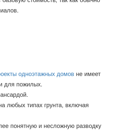
риалов.
роекты одноэтажных домов
не имеет
 и для пожилых.
мансардой.
на любых типах грунта, включая
олее понятную и несложную разводку