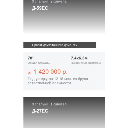
3 спальни
2 санузла
Д-59ЕС
Проект двухэтажного дома 7x7
78²
7,4х6,3м
Общая площадь
Габаритные размеры
1 420 000 р.
от
Под усадку на 12-18 мес. из бруса
естественной влажности
3 спальни
1 санузел
Д-27ЕС