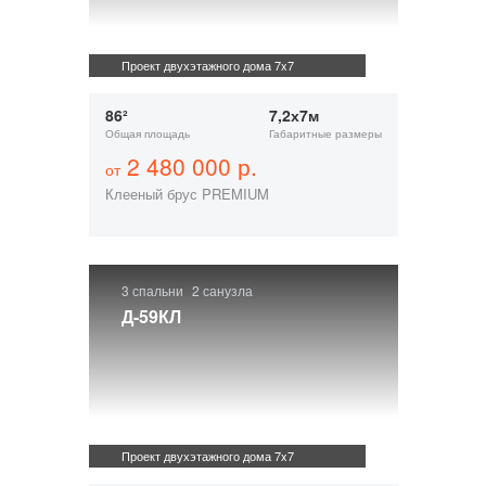
Проект двухэтажного дома 7x7
86²
7,2х7м
Общая площадь
Габаритные размеры
2 480 000 р.
от
Клееный брус PREMIUM
3 спальни
2 санузла
Д-59КЛ
Проект двухэтажного дома 7x7