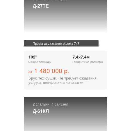
Д-27ТЕ
Проект двухэтажного дома 7x7
102²
7,4х7,4м
Общая площадь
Габаритные размеры
1 480 000 р.
от
Брус тех сушки. Не требует ожидания
усадки, шлифовки и конопатки
2 спальни
1 санузел
Д-61КЛ