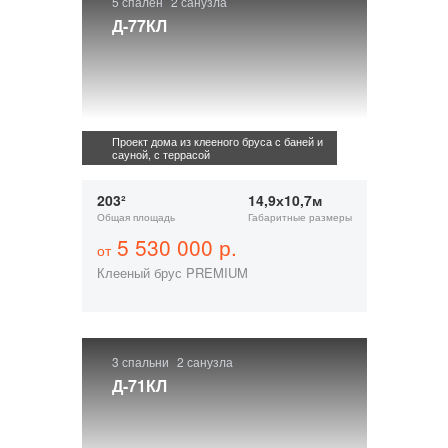
5 спален
2 санузла
Д-77КЛ
Проект дома из клееного бруса с баней и
сауной, с террасой
203²
14,9х10,7м
Общая площадь
Габаритные размеры
5 530 000 р.
от
Клееный брус PREMIUM
3 спальни
2 санузла
Д-71КЛ