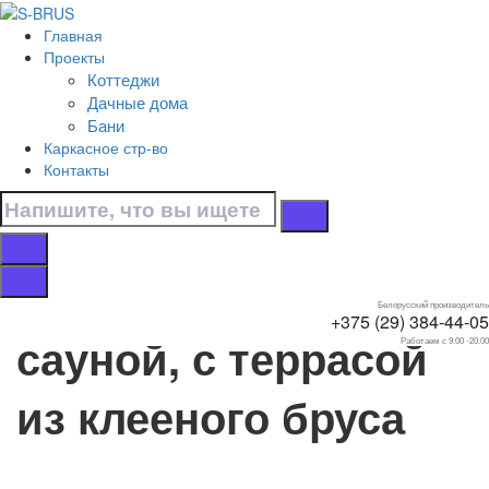
Перейти к контенту
Главная
Главная
Проекты
/
Коттеджи
Коттеджи
Дачные дома
/
Бани
Из клееного бруса
Каркасное стр-во
/
Контакты
С баней и сауной
/
С террасой
Дома с баней и
Белорусский производитель
+375 (29) 384-44-05
сауной, с террасой
Работаем с 9.00 -20.00
из клееного бруса