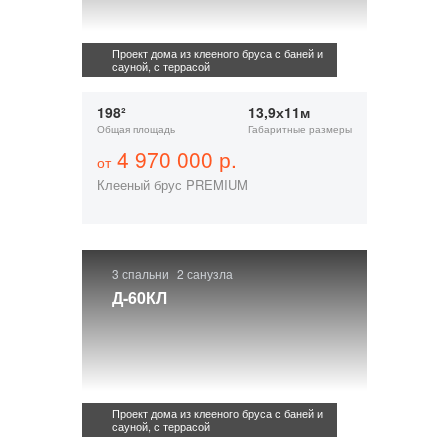
Проект дома из клееного бруса с баней и
сауной, с террасой
198²
13,9х11м
Общая площадь
Габаритные размеры
4 970 000 р.
от
Клееный брус PREMIUM
3 спальни
2 санузла
Д-60КЛ
Проект дома из клееного бруса с баней и
сауной, с террасой