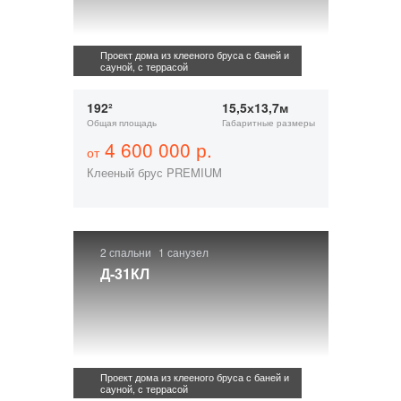
Проект дома из клееного бруса с баней и
сауной, с террасой
192²
15,5х13,7м
Общая площадь
Габаритные размеры
4 600 000 р.
от
Клееный брус PREMIUM
2 спальни
1 санузел
Д-31КЛ
Проект дома из клееного бруса с баней и
сауной, с террасой