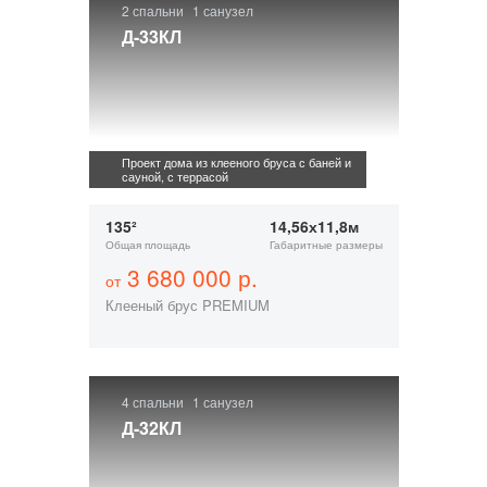
2 спальни
1 санузел
Д-33КЛ
Проект дома из клееного бруса с баней и
сауной, с террасой
135²
14,56х11,8м
Общая площадь
Габаритные размеры
3 680 000 р.
от
Клееный брус PREMIUM
4 спальни
1 санузел
Д-32КЛ