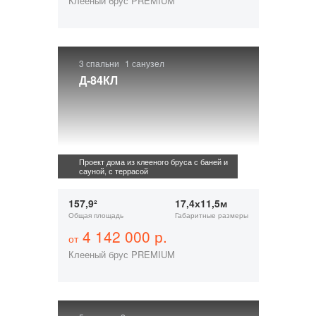
Клееный брус PREMIUM
3 спальни
1 санузел
Д-84КЛ
Проект дома из клееного бруса с баней и
сауной, с террасой
157,9²
17,4х11,5м
Общая площадь
Габаритные размеры
4 142 000 р.
от
Клееный брус PREMIUM