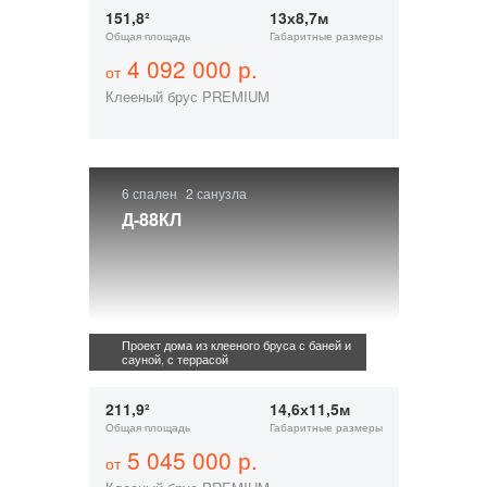
151,8²
13х8,7м
Общая площадь
Габаритные размеры
4 092 000 р.
от
Клееный брус PREMIUM
6 спален
2 санузла
Д-88КЛ
Проект дома из клееного бруса с баней и
сауной, с террасой
211,9²
14,6х11,5м
Общая площадь
Габаритные размеры
5 045 000 р.
от