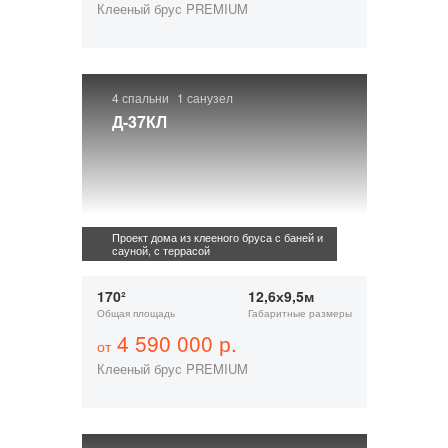
Клееный брус PREMIUM
4 спальни
1 санузел
Д-37КЛ
Проект дома из клееного бруса с баней и
сауной, с террасой
170²
12,6х9,5м
Общая площадь
Габаритные размеры
4 590 000 р.
от
Клееный брус PREMIUM