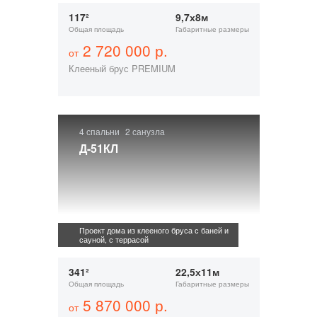
117²
9,7х8м
Общая площадь
Габаритные размеры
2 720 000 р.
от
Клееный брус PREMIUM
4 спальни
2 санузла
Д-51КЛ
Проект дома из клееного бруса с баней и
сауной, с террасой
341²
22,5х11м
Общая площадь
Габаритные размеры
5 870 000 р.
от