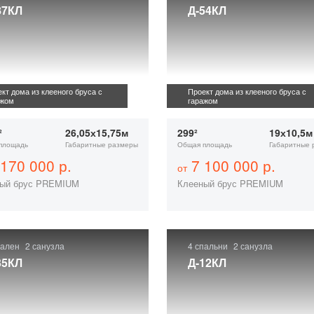
87КЛ
Д-54КЛ
кт дома из клееного бруса с
Проект дома из клееного бруса с
ажом
гаражом
²
26,05х15,75м
299²
19х10,5м
площадь
Габаритные размеры
Общая площадь
Габаритные 
170 000 р.
7 100 000 р.
от
ый брус PREMIUM
Клееный брус PREMIUM
пален
2 санузла
4 спальни
2 санузла
35КЛ
Д-12КЛ