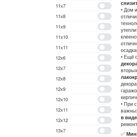
снизи
11х7
• Дом 
11х8
отличи
технол
11х9
утепли
клеено
11х10
отличн
11х11
осадка
• Ещё 
12х6
декор
12х7
вторых
лакокр
12х8
декора
12х9
гаражо
кирпич
12х10
• При 
12х11
важных
в вид
12х12
ремонт
13х7
✅
Мин