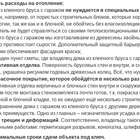
ть расходы на отопление
;
из клееного бруса с гаражом
не нуждается в специальных
и, например, от пористых строительных блоков, которые хо
огии, так же как и в блочной, не обойтись без влагоизоляции
тель не будет справляться со своими теплоизоляционными 
го бруса с гаражом мы изготавливаем из древесины хвойн
о противостоит сырости. Дополнительный защитный барье
ми обеспечивает фасадная краска;
один пункт сметы, где владелец дома из клееного бруса с г
ативная отделка
. Поверхность брусовых стен и внутри, и с
, украшена рисунком годовых древесных колец. Всё, что ну
асочное покрытие, которое обойдётся в несколько ра
тивная отделка кирпичных и блочных стен внутри и снаружи
м после монтажа стенокомплекта почти готов, т.к. покраска
ной и блочной кладки, то их ожидают ещё несколько строит
сравнении дома с гаражом из клееного бруса с другими де
 преимуществ. Одно из главных – незначительная усадка 
е трещин и деформаций
. Соответственно, владельцу таког
ными работами: герметизация разрывов, конопатка, шлифо
имальные сроки сдачи объекта под ключ.