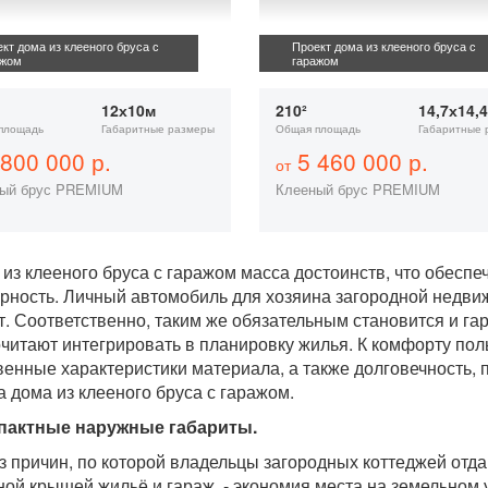
кт дома из клееного бруса с
Проект дома из клееного бруса с
ажом
гаражом
12х10м
210²
14,7х14,
площадь
Габаритные размеры
Общая площадь
Габаритные 
800 000 р.
5 460 000 р.
от
ый брус PREMIUM
Клееный брус PREMIUM
 из клееного бруса с гаражом масса достоинств, что обес
рность. Личный автомобиль для хозяина загородной недвиж
т. Соответственно, таким же обязательным становится и га
читают интегрировать в планировку жилья. К комфорту по
венные характеристики материала, а также долговечность, 
а дома из клееного бруса с гаражом.
пактные наружные габариты.
з причин, по которой владельцы загородных коттеджей от
ной крышей жильё и гараж, - экономия места на земельном 