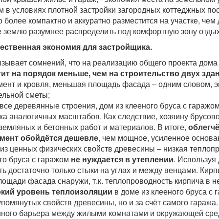
 в условиях плотной застройки загородных коттеджных пос
о более компактно и аккуратно разместится на участке, че
е землю разумнее распределить под комфортную зону отдых
ественная экономия для застройщика.
ызывает сомнений, что на реализацию общего проекта дома 
ит на порядок меньше, чем на строительство двух зда
ент и кровля, меньшая площадь фасада – одним словом, э
ельной сметы;
и все деревянные строения, дом из клееного бруса с гаражо
жа аналогичных масштабов. Как следствие, хозяину брусов
земляных и бетонных работ и материалов. В итоге,
облегч
мент обойдётся дешевле
, чем мощное, усиленное основа
 из ценных физических свойств древесины – низкая теплоп
го бруса с гаражом
не нуждается в утеплении
. Используя
ть достаточно только стыки на углах и между венцами. Кир
лощади фасада снаружи, т.к. теплопроводность кирпича в не
кий уровень теплоизоляции
в доме из клееного бруса с 
помянутых свойств древесины, но и за счёт самого гаража.
ного барьера между жилыми комнатами и окружающей средо