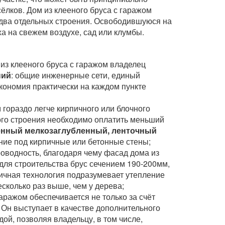
ёлков. Дом из клееного бруса с гаражом
м два отдельных строения. Освободившуюся на
а на свежем воздухе, сад или клумбы.
из клееного бруса с гаражом владелец
ний
: общие инженерные сети, единый
кономия практически на каждом пункте
м гораздо легче кирпичного или блочного
ого строения необходимо оплатить меньший
ённый мелкозаглубленный, ленточный
ние под кирпичные или бетонные стены;
роводность, благодаря чему фасад дома из
 для строительства брус сечением 190-200мм,
пичная технология подразумевает утепление
сколько раз выше, чем у дерева;
гаражом обеспечивается не только за счёт
 Он выступает в качестве дополнительного
й, позволяя владельцу, в том числе,