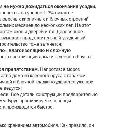
ом
не нужно дожидаться окончания усадки,
процессы на уровне 1-2% никак не
еловесных кирпичных и блочных строений
льких месяцев до нескольких лет. На этот
нтаж окон и дверей и т.д. Деревянное
разумевает продолжительный усадочный
троительство тоже затянется;
ло-, влагоизоляцию и сложную
роках реализации дома из клееного бруса с
ся препятствием
. Напротив: в мороз
ьство дома из клееного бруса с гаражом
ичной и блочной кладки ухудшается уже при
е ведутся;
дели
. Все детали конструкции предварительно
5мм. Брус профилируется и венцы
кта производится быстро.
лько хранением автомобиля. Как правило, он