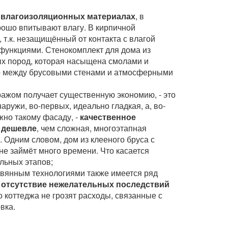
 влагоизоляционных материалах
, в
рошо впитывают влагу. В кирпичной
, т.к. незащищённый от контакта с влагой
функциями. Стенокомплект для дома из
ых пород, которая насыщена смолами и
р между брусовыми стенами и атмосферными
аражом получает существенную экономию, - это
наружи, во-первых, идеально гладкая, а, во-
жно такому фасаду, -
качественное
з дешевле
, чем сложная, многоэтапная
. Одним словом, дом из клееного бруса с
 не займёт много времени. Что касается
ельных этапов;
ревянным технологиями также имеется ряд
и
отсутствие нежелательных последствий
о коттеджа не грозят расходы, связанные с
вка.