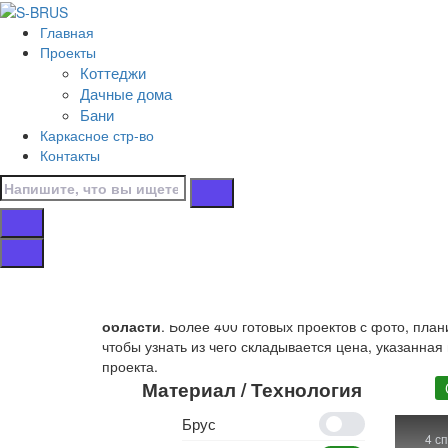
Перейти к контенту
Главная
Главная
Проекты
/
Коттеджи
Коттеджи
Дачные дома
/
Бани
Из клееного бруса
Каркасное стр-во
/
Контакты
С гаражом
Дома с гаражом и
Собственное производство
деревянных домов из 
области
. Более 400 готовых проектов с фото, пла
чтобы узнать из чего складывается цена, указанная
проекта.
Материал / Технология
Брус
4 с