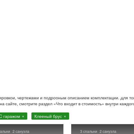
з клееного бруса
клееного бруса с гаражом. Строительство в Москве и Москов
нировкой, чертежами и подробным описанием комплектации. Для то
 на сайте, смотрите раздел «Что входит в стоимость» внутри каждог
C гаражом
Клееный брус
пальни
2 санузла
3 спальни
2 санузла