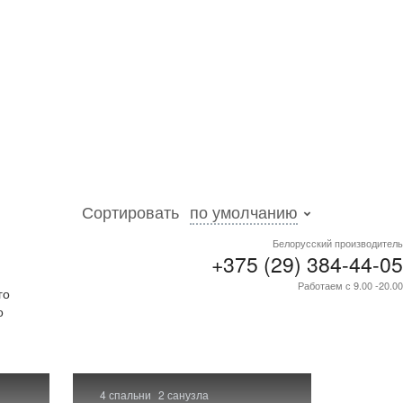
Сортировать
по умолчанию
Белорусский производитель
+375 (29) 384-44-05
ской
Работаем с 9.00 -20.00
го
о
4 спальни
2 санузла