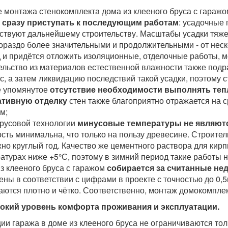
е монтажа стенокомплекта дома из клееного бруса с гараж
 сразу приступать к последующим работам
: усадочные 
ствуют дальнейшему строительству. Масштабы усадки тяж
гораздо более значительными и продолжительными - от неско
 и придётся отложить изоляционные, отделочные работы, мо
ельство из материалов естественной влажности также под
с, а затем ликвидацию последствий такой усадки, поэтому с
 упомянутое
отсутствие необходимости выполнять теп
ативную отделку
стен также благоприятно отражается на с
м;
брусовой технологии
минусовые температуры не являют
сть минимальна, что только на пользу древесине. Строител
но круглый год. Качество же цементного раствора для кирп
атурах ниже +5°С, поэтому в зимний период такие работы н
из клееного бруса с гаражом
собирается за считанные не
ены в соответствии с цифрами в проекте с точностью до 0,
аются плотно и чётко. Соответственно, монтаж домокомпле
окий уровень комфорта проживания и эксплуатации.
ции гаража в доме из клееного бруса не ограничиваются то