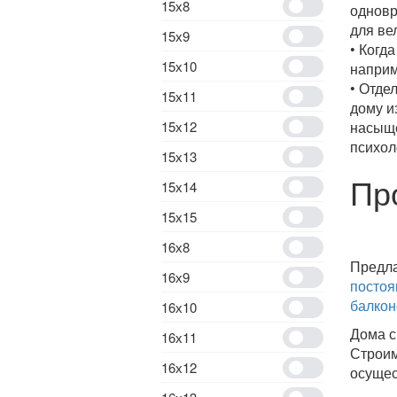
15х8
одновр
для ве
15х9
• Когд
15х10
наприм
• Отде
15х11
дому и
15х12
насыще
психол
15х13
Пр
15х14
15х15
16х8
Предл
16х9
постоя
балко
16х10
Дома с
16х11
Строи
16х12
осущес