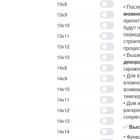
13х8
• Посл
можно
13х9
препят
13х10
будут 
период
13х11
строит
13х12
процес
• Выше
13х13
декор
14х8
гаражо
• Для 
14х9
влажно
14х10
возмож
темпер
14х11
• Дом 
раскро
14х12
сопряг
14х13
✅
Выс
14х14
• Функ