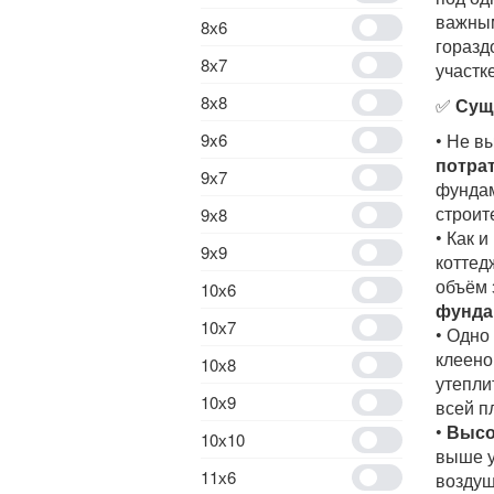
важным
8х6
горазд
8х7
участк
8х8
✅
Сущ
9x6
• Не в
потрат
9х7
фундам
строит
9х8
• Как 
9х9
коттед
объём 
10х6
фунда
10х7
• Одно
клеено
10х8
утепли
10х9
всей п
•
Высо
10х10
выше у
11х6
воздуш