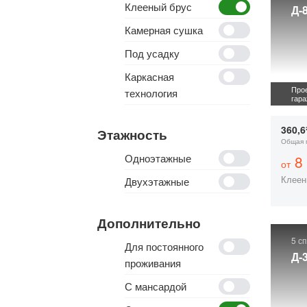
Клееный брус
Д-
Камерная сушка
Под усадку
Каркасная
Прое
технология
гар
360,6
Этажность
Общая 
Одноэтажные
8 
от
Клеен
Двухэтажные
Дополнительно
5 с
Для постоянного
Д-
проживания
С мансардой