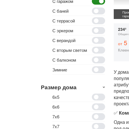
C гаражом
С баней
Прое
гар
С террасой
234²
С эркером
Общая 
С верандой
5 
от
С вторым светом
Клеен
С балконом
Зимние
У дома
популя
атрибу
Размер дома
предпо
6х5
качест
проект
6х6
✅
Ком
7х6
Одна и
7х7
под од