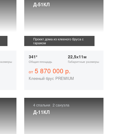
Д-51КЛ
Проект дома из клееного бруса с
гаражом
341²
22,5х11м
размеры
Общая площадь
Габаритные размеры
5 870 000 р.
от
Клееный брус PREMIUM
4 спальни
2 санузла
Д-11КЛ