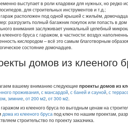
еменно выступает в роли кладовки для нужных, но редко и
лосипедов, для строительных инструментов и т.д.;
а гараж расположен под одной крышей с жильём, домочадц
ер: разгрузить полный багажник покупок или попасть в дом 
льного внимания заслуживает уникальный целебный микро
з клееного бруса с гаражом, в частности: воздух наполнен
нность кислородом – всё это самым благотворным образом
огическое состояние домочадцев.
оекты домов из клееного б
агаем вашему вниманию следующие
проекты домов из кл
нного проживания
,
с мансардой
,
с баней и сауной
,
с террас
ном
,
зимние
,
от 200 м2
,
от 300 м2
.
 гаражом из клееного бруса по выгодным ценам на строите
м
дома из клееного бруса
под ключ по нашим проектам, раз
твляем строительство по проекту заказчика.