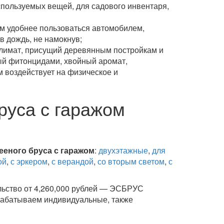
спользуемых вещей, для садового инвентаря,
ам удобнее пользоваться автомобилем,
в дождь, не намокнув;
климат, присущий деревянным постройкам и
ный фитонцидами, хвойный аромат,
 воздействует на физическое и
руса с гаражом
ееного бруса с гаражом
:
двухэтажные
,
для
ой
,
с эркером
,
с верандой
,
со вторым светом
,
с
льство от 4,260,000 рублей — ЭСБРУС
рабатываем индивидуальные, также