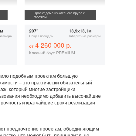
Проект дома из клееного бруса с
гаражом
4м
207²
13,9х13,1м
размеры
Общая площадь
Габаритные размеры
4 260 000 р.
от
Клееный брус PREMIUM
печило подобным проектам большую
имости – это практически обязательный
раж, который многие застройщики
льзования необходимо добавить высочайшие
прочность и кратчайшие сроки реализации
дают предпочтение проектам, объединяющим
участке, что может быть принципиально