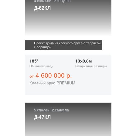
4 спальни
2 санузла
Д-62КЛ
Проект дома из клееного бруса с террасой,
с верандой
185²
13х8,8м
Общая площадь
Габаритные размеры
4 600 000 р.
от
Клееный брус PREMIUM
5 спален
2 санузла
Д-47КЛ