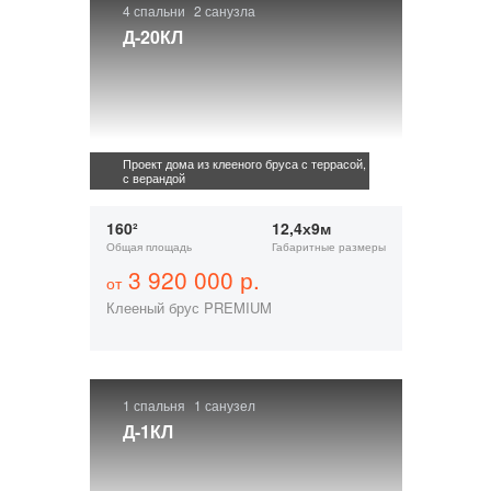
4 спальни
2 санузла
Д-20КЛ
Проект дома из клееного бруса с террасой,
с верандой
160²
12,4х9м
Общая площадь
Габаритные размеры
3 920 000 р.
от
Клееный брус PREMIUM
1 спальня
1 санузел
Д-1КЛ