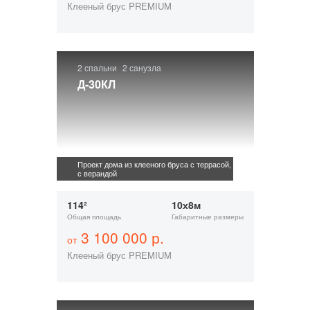
Клееный брус PREMIUM
2 спальни
2 санузла
Д-30КЛ
Проект дома из клееного бруса с террасой,
с верандой
114²
10х8м
Общая площадь
Габаритные размеры
3 100 000 р.
от
Клееный брус PREMIUM