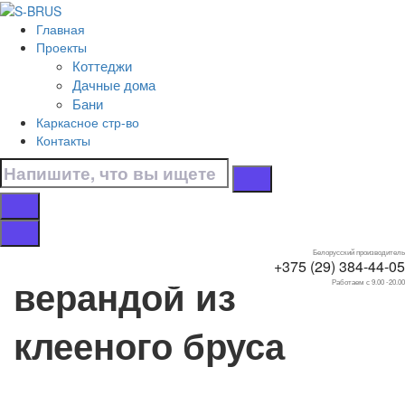
Перейти к контенту
Главная
Главная
Проекты
/
Коттеджи
Коттеджи
Дачные дома
/
Бани
Из клееного бруса
Каркасное стр-во
/
Контакты
С террасой
/
С верандой
Дома с террасой, с
Белорусский производитель
+375 (29) 384-44-05
верандой из
Работаем с 9.00 -20.00
клееного бруса