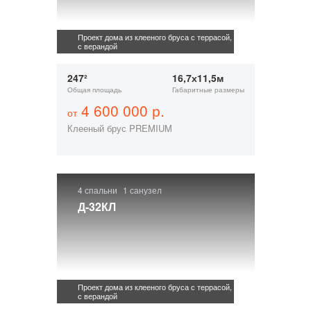
Проект дома из клееного бруса с террасой,
с верандой
247²
16,7х11,5м
Общая площадь
Габаритные размеры
4 600 000 р.
от
Клееный брус PREMIUM
4 спальни
1 санузел
Д-32КЛ
Проект дома из клееного бруса с террасой,
с верандой