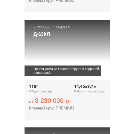
Клееный брус PREMIUM
2 спальни
1 санузел
Д-63КЛ
Проект дома из клееного бруса с террасой,
с верандой
116²
14,45х9,7м
Общая площадь
Габаритные размеры
3 230 000 р.
от
Клееный брус PREMIUM