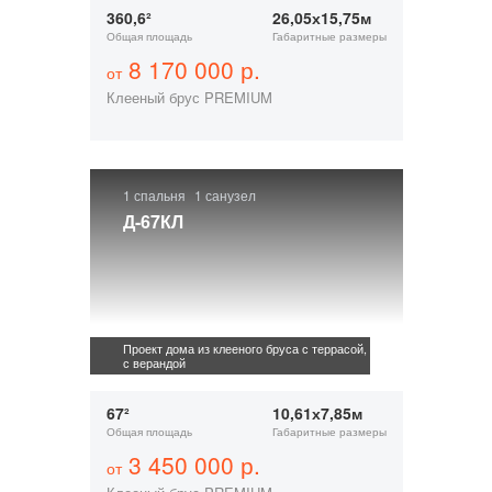
360,6²
26,05х15,75м
Общая площадь
Габаритные размеры
8 170 000 р.
от
Клееный брус PREMIUM
1 спальня
1 санузел
Д-67КЛ
Проект дома из клееного бруса с террасой,
с верандой
67²
10,61х7,85м
Общая площадь
Габаритные размеры
3 450 000 р.
от