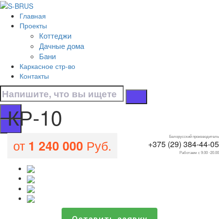
Перейти к контенту
Главная
КР-10
Проекты
Коттеджи
Главная
Дачные дома
/
Бани
Все проекты домов
Каркасное стр-во
/
Контакты
КР-10
КР-10
Белорусский производитель
от
Руб.
1 240 000
+375 (29) 384-44-05
Работаем с 9.00 -20.00