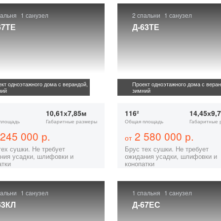
пальня
1 санузел
2 спальни
1 санузел
67ТЕ
Д-63ТЕ
кт одноэтажного дома с верандой,
Проект одноэтажного дома с веран
ний
зимний
10,61х7,85м
116²
14,45х9,
площадь
Габаритные размеры
Общая площадь
Габаритные 
245 000 р.
2 580 000 р.
от
тех сушки. Не требует
Брус тех сушки. Не требует
ния усадки, шлифовки и
ожидания усадки, шлифовки и
атки
конопатки
пальни
1 санузел
1 спальня
1 санузел
63КЛ
Д-67ЕС