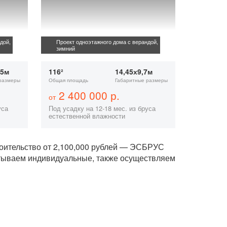
дой,
Проект одноэтажного дома с верандой,
зимний
85м
116²
14,45х9,7м
размеры
Общая площадь
Габаритные размеры
2 400 000 р.
от
уса
Под усадку на 12-18 мес. из бруса
естественной влажности
оительство от 2,100,000 рублей — ЭСБРУС
атываем индивидуальные, также осуществляем