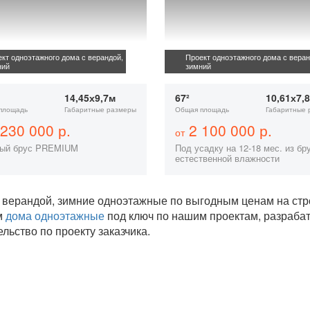
кт одноэтажного дома с верандой,
Проект одноэтажного дома с веран
ний
зимний
14,45х9,7м
67²
10,61х7,
площадь
Габаритные размеры
Общая площадь
Габаритные 
230 000 р.
2 100 000 р.
от
ый брус PREMIUM
Под усадку на 12-18 мес. из бр
естественной влажности
 верандой, зимние одноэтажные по выгодным ценам на стр
м
дома одноэтажные
под ключ по нашим проектам, разраб
ельство по проекту заказчика.