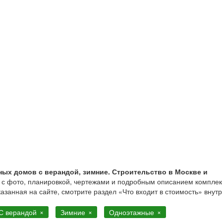
, зимние одноэтажные
ых домов с верандой, зимние. Строительство в Москве и
в с фото, планировкой, чертежами и подробным описанием комплек
казанная на сайте, смотрите раздел «Что входит в стоимость» внут
С верандой
Зимние
Одноэтажные