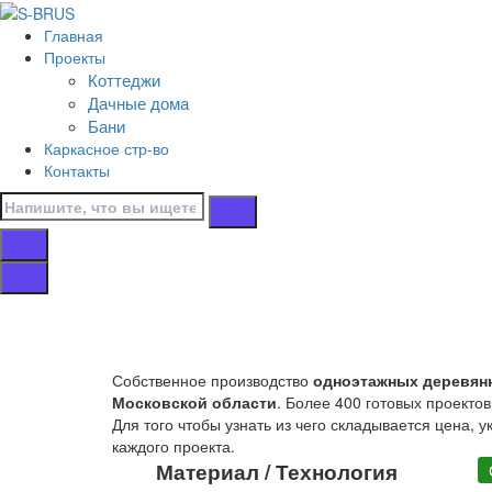
Перейти к контенту
Главная
Главная
Проекты
/
Коттеджи
Коттеджи
Дачные дома
/
Бани
Одноэтажные
Каркасное стр-во
/
Контакты
С верандой
/
Зимние
Дома с верандой
Собственное производство
одноэтажных деревянн
Московской области
. Более 400 готовых проекто
Для того чтобы узнать из чего складывается цена, у
каждого проекта.
Материал / Технология