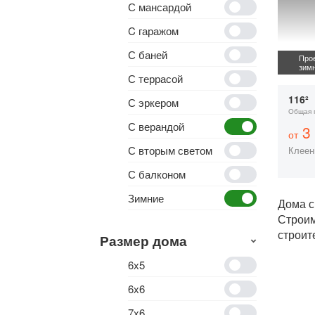
С мансардой
C гаражом
С баней
Прое
зим
С террасой
116²
С эркером
Общая 
С верандой
3 
от
С вторым светом
Клеен
С балконом
Зимние
Дома с
Строи
строит
Размер дома
6х5
6х6
7х6