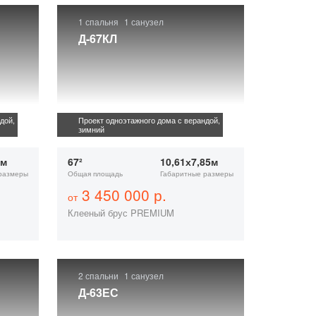
1 спальня
1 санузел
Д-67КЛ
дой,
Проект одноэтажного дома с верандой,
зимний
7м
67²
10,61х7,85м
размеры
Общая площадь
Габаритные размеры
3 450 000 р.
от
Клееный брус PREMIUM
2 спальни
1 санузел
Д-63ЕС