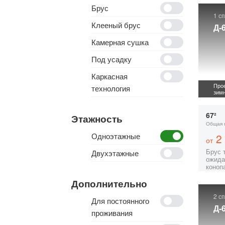
Брус
1 с
Клееный брус
Д-
Камерная сушка
Под усадку
Каркасная
Прое
технология
зим
67²
Этажность
Общая 
Одноэтажные
2 
от
Брус 
Двухэтажные
ожида
коноп
Дополнительно
2 с
Для постоянного
Д-
проживания