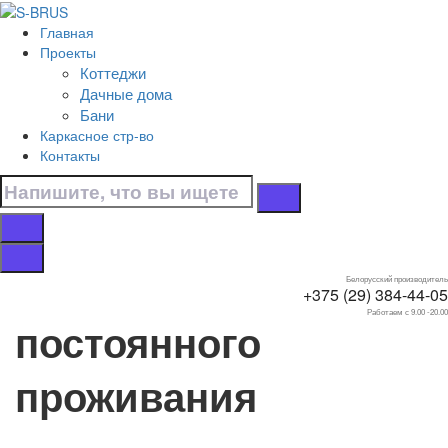
Перейти к контенту
Главная
Главная
Проекты
/
Коттеджи
Коттеджи
Дачные дома
/
Бани
Для постоянного проживания
Каркасное стр-во
/
Контакты
От 150 до 200 м.кв.
Дома от 150 до 200
м.кв. для
Белорусский производитель
+375 (29) 384-44-05
Работаем с 9.00 -20.00
постоянного
проживания