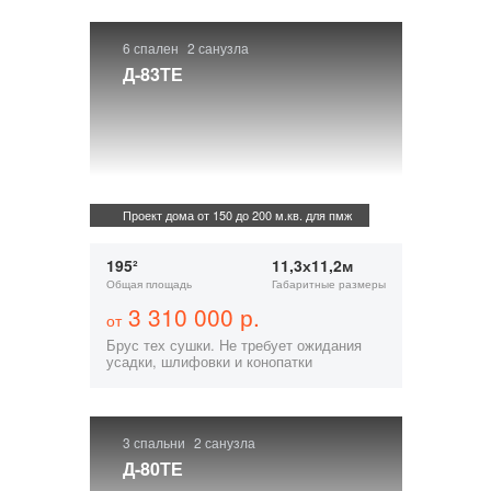
6 спален
2 санузла
Д-83ТЕ
Проект дома от 150 до 200 м.кв. для пмж
195²
11,3х11,2м
Общая площадь
Габаритные размеры
3 310 000 р.
от
Брус тех сушки. Не требует ожидания
усадки, шлифовки и конопатки
3 спальни
2 санузла
Д-80ТЕ