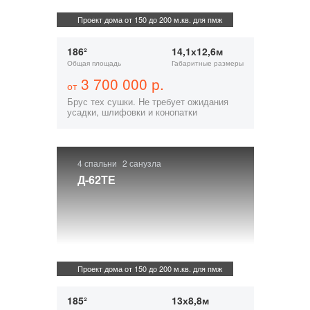
Проект дома от 150 до 200 м.кв. для пмж
186²
14,1х12,6м
Общая площадь
Габаритные размеры
3 700 000 р.
от
Брус тех сушки. Не требует ожидания
усадки, шлифовки и конопатки
4 спальни
2 санузла
Д-62ТЕ
Проект дома от 150 до 200 м.кв. для пмж
185²
13х8,8м