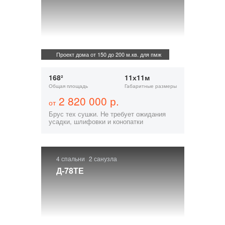
Проект дома от 150 до 200 м.кв. для пмж
168²
11х11м
Общая площадь
Габаритные размеры
2 820 000 р.
от
Брус тех сушки. Не требует ожидания
усадки, шлифовки и конопатки
4 спальни
2 санузла
Д-78ТЕ