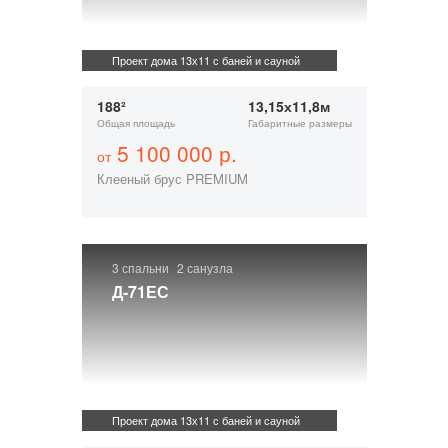
Проект дома 13х11 с баней и сауной
188²
13,15х11,8м
Общая площадь
Габаритные размеры
5 100 000 р.
от
Клееный брус PREMIUM
3 спальни
2 санузла
Д-71ЕС
Проект дома 13х11 с баней и сауной