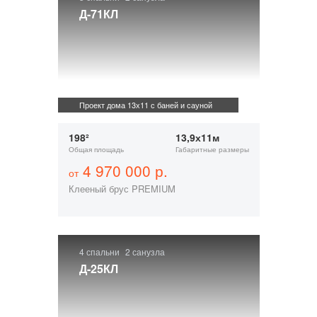
Д-71КЛ
Проект дома 13х11 с баней и сауной
198²
13,9х11м
Общая площадь
Габаритные размеры
4 970 000 р.
от
Клееный брус PREMIUM
4 спальни
2 санузла
Д-25КЛ