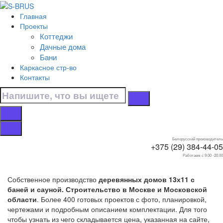
Перейти к контенту
Главная
Главная
Проекты
/
Коттеджи
Коттеджи
Дачные дома
/
Бани
С баней и сауной
Каркасное стр-во
/
Контакты
13х11
Дома 13х11 с баней
и сауной
Белорусский производитель
+375 (29) 384-44-05
Работаем с 9.00 -20.00
Собственное производство
деревянных домов 13х11 с
баней и сауной. Строительство в Москве и Московской
области
. Более 400 готовых проектов с фото, планировкой,
чертежами и подробным описанием комплектации. Для того
чтобы узнать из чего складывается цена, указанная на сайте,