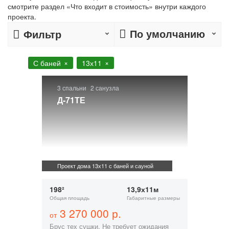
смотрите раздел «Что входит в стоимость» внутри каждого
проекта.
По умолчанию
Фильтр
С баней
13х11
3 спальни
2 санузла
Д-71ТЕ
Проект дома 13х11 с баней и сауной
198²
13,9х11м
Общая площадь
Габаритные размеры
3 270 000 р.
от
Брус тех сушки. Не требует ожидания