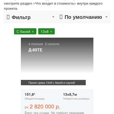
смотрите раздел «Что входит в стоимость» внутри каждого
проекта.
По умолчанию
Фильтр
С баней
13х8
4 спальни
2 санузла
Д-89ТЕ
Проект дома 13х8 с баней и сауной
151,8²
13х8,7м
Общая площадь
Габаритные размеры
2 820 000 р.
от
Брус тех сушки. Не требует ожидания