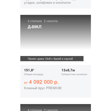
усадки, шлифовки и конопатки
4 спальни
2 санузла
Д-89КЛ
Проект дома 13х8 с баней и сауной
151,8²
13х8,7м
Общая площадь
Габаритные размеры
4 092 000 р.
от
Клееный брус PREMIUM
4 спальни
2 санузла