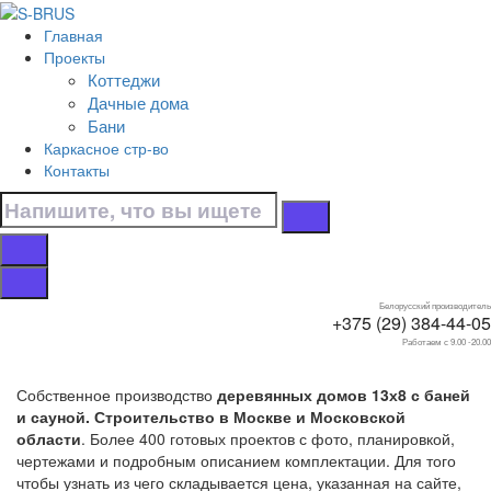
Перейти к контенту
Главная
Главная
Проекты
/
Коттеджи
Коттеджи
Дачные дома
/
Бани
С баней и сауной
Каркасное стр-во
/
Контакты
13х8
Дома 13х8 с баней и
сауной
Белорусский производитель
+375 (29) 384-44-05
Работаем с 9.00 -20.00
Собственное производство
деревянных домов 13х8 с баней
и сауной. Строительство в Москве и Московской
области
. Более 400 готовых проектов с фото, планировкой,
чертежами и подробным описанием комплектации. Для того
чтобы узнать из чего складывается цена, указанная на сайте,