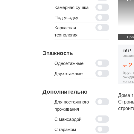
Камерная сушка
Под усадку
Каркасная
технология
Прое
161²
Этажность
Общая 
Одноэтажные
2 
от
Брус 
Двухэтажные
ожида
коноп
Дополнительно
Дома 1
Строи
Для постоянного
строит
проживания
С мансардой
C гаражом