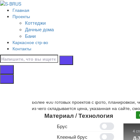
Перейти к контенту
Главная
Главная
Проекты
/
Коттеджи
Коттеджи
Дачные дома
/
Бани
С эркером
Каркасное стр-во
/
Контакты
12х11
Дома 12х11 с эр
Собственное производство
деревянных домов 12х
Более 400 готовых проектов с фото, планировкой, 
из чего складывается цена, указанная на сайте, см
Материал / Технология
Брус
4 с
Клееный брус
Д-