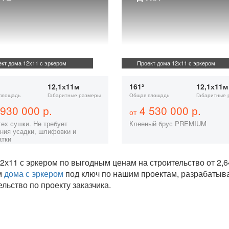
кт дома 12х11 с эркером
Проект дома 12х11 с эркером
12,1х11м
161²
12,1х11м
площадь
Габаритные размеры
Общая площадь
Габаритные 
930 000 р.
4 530 000 р.
от
тех сушки. Не требует
Клееный брус PREMIUM
ния усадки, шлифовки и
атки
2х11 с эркером по выгодным ценам на строительство от 2
м
дома с эркером
под ключ по нашим проектам, разрабатыв
ельство по проекту заказчика.