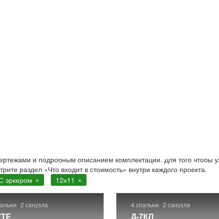
кером
11 с эркером. Строительство в Москве и Московской област
чертежами и подробным описанием комплектации. Для того чтобы у
отрите раздел «Что входит в стоимость» внутри каждого проекта.
С эркером
12х11
пальни
2 санузла
4 спальни
2 санузла
7ТЕ
Д-7КЛ