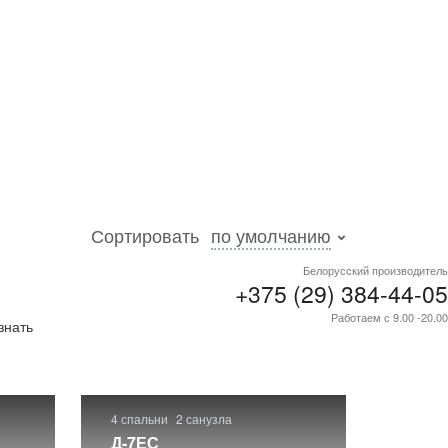
Сортировать
по умолчанию
Белорусский производитель
+375 (29) 384-44-05
и
.
Работаем с 9.00 -20.00
знать
4 спальни
2 санузла
Д-7ЕС