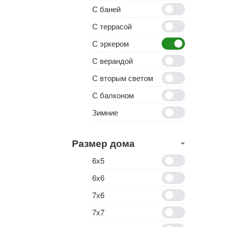
С баней
С террасой
С эркером
С верандой
С вторым светом
С балконом
Зимние
Размер дома
6х5
6х6
7х6
7х7