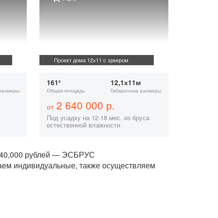
Проект дома 12х11 с эркером
161²
12,1х11м
размеры
Общая площадь
Габаритные размеры
2 640 000 р.
от
Под усадку на 12-18 мес. из бруса
естественной влажности
,640,000 рублей — ЭСБРУС
аем индивидуальные, также осуществляем