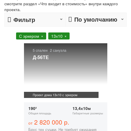
смотрите раздел «Что входит в стоимость» внутри каждого
проекта.
По умолчанию
Фильтр
С эркером
13х10
5 спален
2 санузла
Д-56ТЕ
Проект дома 13х10 с эркером
190²
13,4х10м
Общая площадь
Габаритные размеры
2 820 000 р.
от
Брус тех сушки. Не требует ожидания