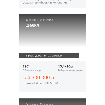
усадки, шлифовки и конопатки
5 спален
2 санузла
Д-56КЛ
Проект дома 13х10 с эркером
190²
13,4х10м
Общая площадь
Габаритные размеры
4 300 000 р.
от
Клееный брус PREMIUM
5 спален
2 санузла