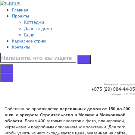
Перейти к контенту
Главная
Главная
Проекты
/
Коттеджи
Коттеджи
Дачные дома
/
Бани
С эркером
Каркасное стр-во
/
Контакты
От 150 до 200 м.кв.
Дома от 150 до 200
м.кв. с эркером
Белорусский производитель
+375 (29) 384-44-05
Работаем с 9.00 -20.00
Собственное производство
деревянных домов от 150 до 200
м.кв. с эркером. Строительство в Москве и Московской
области
. Более 400 готовых проектов с фото, планировкой,
чертежами и подробным описанием комплектации. Для того
чтобы узнать из чего складывается цена, указанная на сайте,