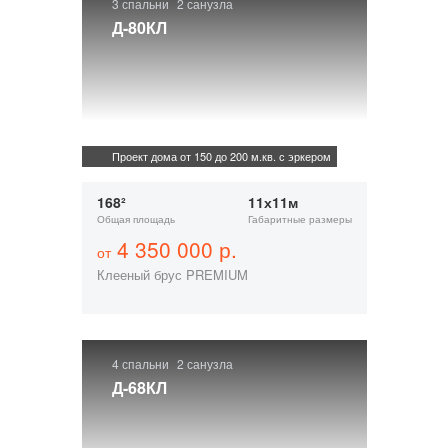
3 спальни
2 санузла
Д-80КЛ
Проект дома от 150 до 200 м.кв. с эркером
168²
11х11м
Общая площадь
Габаритные размеры
4 350 000 р.
от
Клееный брус PREMIUM
4 спальни
2 санузла
Д-68КЛ