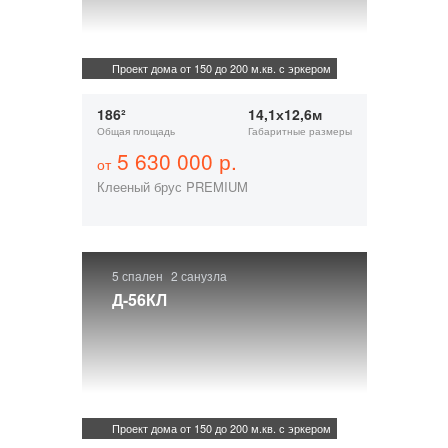
Проект дома от 150 до 200 м.кв. с эркером
186²
14,1х12,6м
Общая площадь
Габаритные размеры
5 630 000 р.
от
Клееный брус PREMIUM
5 спален
2 санузла
Д-56КЛ
Проект дома от 150 до 200 м.кв. с эркером