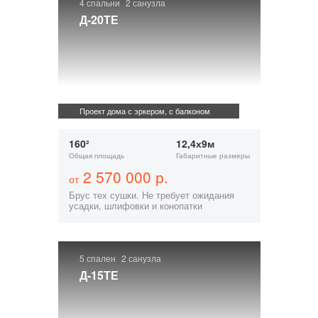
4 спальни
2 санузла
Д-20ТЕ
Проект дома с эркером, с балконом
160²
12,4х9м
Общая площадь
Габаритные размеры
2 570 000 р.
от
Брус тех сушки. Не требует ожидания
усадки, шлифовки и конопатки
5 спален
2 санузла
Д-15ТЕ