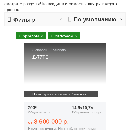
смотрите раздел «Что входит в стоимость» внутри каждого
проекта.
По умолчанию
Фильтр
С эркером
С балконом
5 спален
2 санузла
Д-77ТЕ
Проект дома с эркером, с балконом
203²
14,9х10,7м
Общая площадь
Габаритные размеры
3 600 000 р.
от
Брус тех сушки. Не требует ожидания