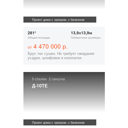
Проект дома с эркером, с балконом
281²
13,9х13,9м
Общая площадь
Габаритные размеры
4 470 000 р.
от
Брус тех сушки. Не требует ожидания
усадки, шлифовки и конопатки
5 спален
2 санузла
Д-10ТЕ
Проект дома с эркером, с балконом