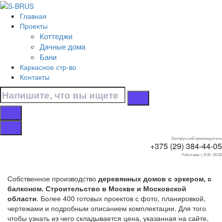
Перейти к контенту
Главная
Главная
Проекты
/
Коттеджи
Коттеджи
Дачные дома
/
Бани
С эркером
Каркасное стр-во
/
Контакты
С балконом
Дома с эркером, с
балконом
Белорусский производитель
+375 (29) 384-44-05
Работаем с 9.00 -20.00
Собственное производство
деревянных домов с эркером, с
балконом. Строительство в Москве и Московской
области
. Более 400 готовых проектов с фото, планировкой,
чертежами и подробным описанием комплектации. Для того
чтобы узнать из чего складывается цена, указанная на сайте,