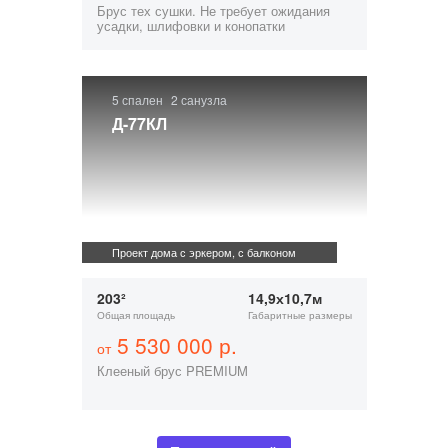
Брус тех сушки. Не требует ожидания
усадки, шлифовки и конопатки
5 спален
2 санузла
Д-77КЛ
Проект дома с эркером, с балконом
203²
14,9х10,7м
Общая площадь
Габаритные размеры
5 530 000 р.
от
Клееный брус PREMIUM