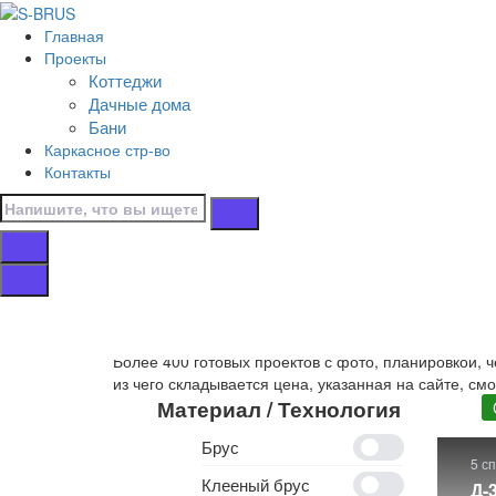
Перейти к контенту
Главная
Главная
Проекты
/
Коттеджи
Коттеджи
Дачные дома
/
Бани
С гаражом
Каркасное стр-во
/
Контакты
12х10
Дома 12х10 с га
Собственное производство
деревянных домов 12х
Более 400 готовых проектов с фото, планировкой, 
из чего складывается цена, указанная на сайте, см
Материал / Технология
Брус
5 с
Клееный брус
Д-