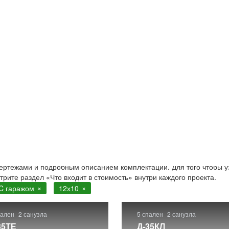
ражом
10 с гаражом. Строительство в Москве и Московской област
чертежами и подробным описанием комплектации. Для того чтобы у
отрите раздел «Что входит в стоимость» внутри каждого проекта.
C гаражом
12х10
пален
2 санузла
5 спален
2 санузла
35ТЕ
Д-35КЛ