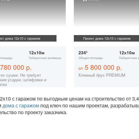
кт дома 12х10 с гаражом
Проект дома 12х10 с гаражом
12х10м
234²
12х10м
площадь
Габаритные размеры
Общая площадь
Габаритные 
780 000 р.
5 800 000 р.
от
тех сушки. Не требует
Клееный брус PREMIUM
ния усадки, шлифовки и
атки
2х10 с гаражом по выгодным ценам на строительство от 3
м
дома с гаражом
под ключ по нашим проектам, разрабаты
ельство по проекту заказчика.