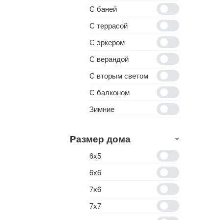
С баней
С террасой
С эркером
С верандой
С вторым светом
С балконом
Зимние
Размер дома
6х5
6х6
7х6
7х7