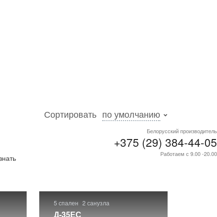
Сортировать
по умолчанию
Белорусский производитель
+375 (29) 384-44-05
и
.
Работаем с 9.00 -20.00
знать
5 спален
2 санузла
Д-35ЕС