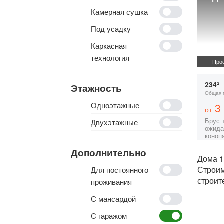
Камерная сушка
Под усадку
Каркасная
технология
Прое
234²
Этажность
Общая 
Одноэтажные
3 
от
Брус 
Двухэтажные
ожида
коноп
Дополнительно
Дома 1
Строи
Для постоянного
строит
проживания
С мансардой
C гаражом