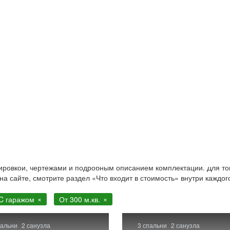
. с гаражом
300 м.кв. с гаражом. Строительство в Москве и Московской
нировкой, чертежами и подробным описанием комплектации. Для то
 на сайте, смотрите раздел «Что входит в стоимость» внутри каждог
C гаражом
От 300 м.кв.
пальни
2 санузла
3 спальни
2 санузла