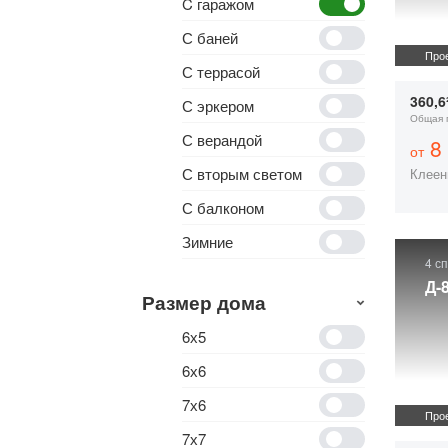
C гаражом
С баней
Прое
С террасой
360,6
С эркером
Общая 
С верандой
8 
от
С вторым светом
Клеен
С балконом
Зимние
4 с
Д-
Размер дома
6х5
6х6
7х6
Прое
7х7