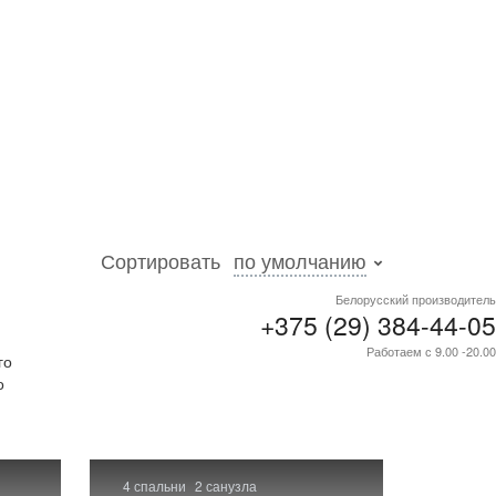
Сортировать
по умолчанию
Белорусский производитель
+375 (29) 384-44-05
Работаем с 9.00 -20.00
го
о
4 спальни
2 санузла