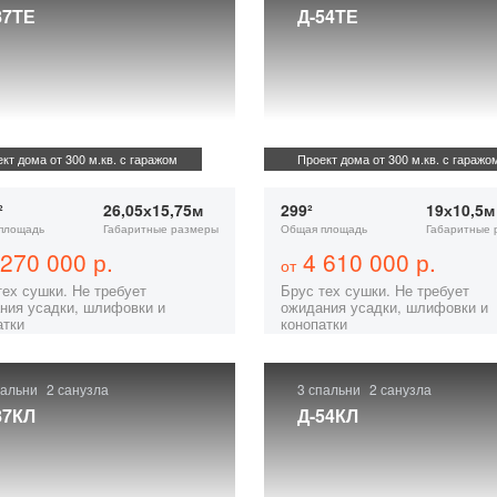
87ТЕ
Д-54ТЕ
кт дома от 300 м.кв. с гаражом
Проект дома от 300 м.кв. с гаражо
²
26,05х15,75м
299²
19х10,5м
площадь
Габаритные размеры
Общая площадь
Габаритные 
270 000 р.
4 610 000 р.
от
тех сушки. Не требует
Брус тех сушки. Не требует
ния усадки, шлифовки и
ожидания усадки, шлифовки и
атки
конопатки
пальни
2 санузла
3 спальни
2 санузла
87КЛ
Д-54КЛ