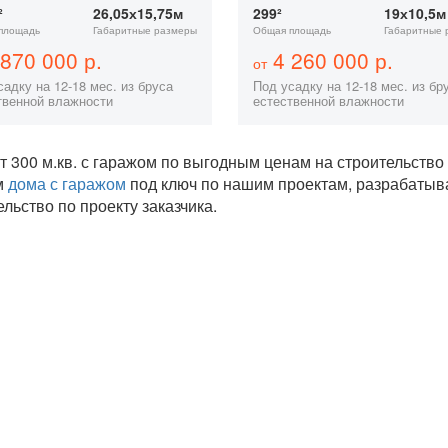
²
26,05х15,75м
299²
19х10,5м
площадь
Габаритные размеры
Общая площадь
Габаритные 
870 000 р.
4 260 000 р.
от
адку на 12-18 мес. из бруса
Под усадку на 12-18 мес. из бр
твенной влажности
естественной влажности
т 300 м.кв. с гаражом по выгодным ценам на строительств
м
дома с гаражом
под ключ по нашим проектам, разрабаты
ельство по проекту заказчика.