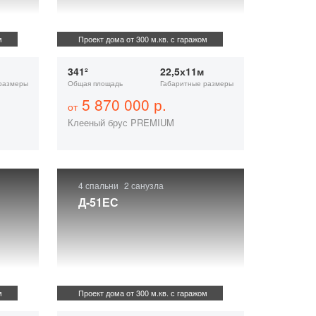
м
Проект дома от 300 м.кв. с гаражом
341²
22,5х11м
размеры
Общая площадь
Габаритные размеры
5 870 000 р.
от
Клееный брус PREMIUM
4 спальни
2 санузла
Д-51ЕС
м
Проект дома от 300 м.кв. с гаражом