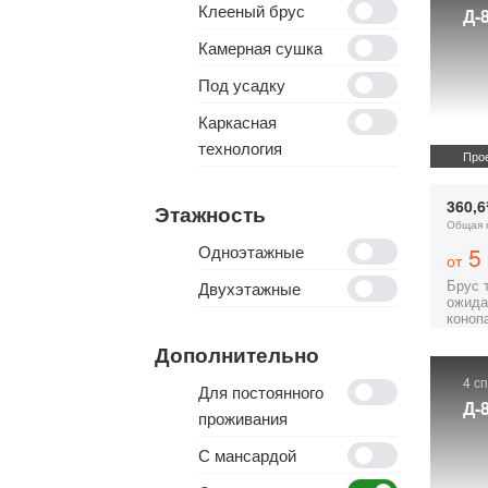
Клееный брус
Д-
Камерная сушка
Под усадку
Каркасная
технология
Прое
360,6
Этажность
Общая 
Одноэтажные
5 
от
Брус 
Двухэтажные
ожида
коноп
Дополнительно
4 с
Для постоянного
Д-
проживания
С мансардой