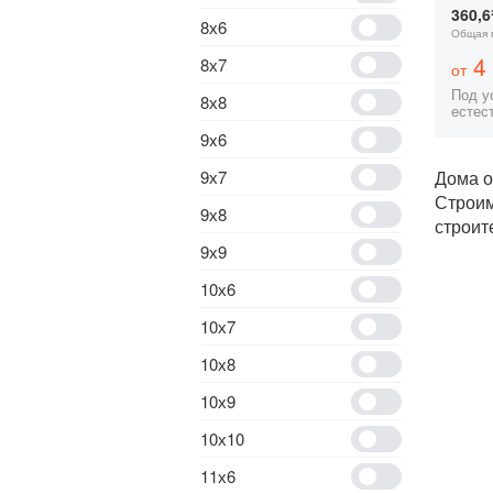
360,6
8х6
Общая 
4 
8х7
от
Под ус
8х8
естес
9x6
9х7
Дома о
Строи
9х8
строит
9х9
10х6
10х7
10х8
10х9
10х10
11х6