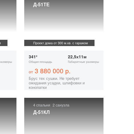
Д-51ТЕ
м
Проект дома от 300 м.кв. с гаражом
341²
22,5х11м
размеры
Общая площадь
Габаритные размеры
3 880 000 р.
от
Брус тех сушки. Не требует
ожидания усадки, шлифовки и
конопатки
4 спальни
2 санузла
Д-51КЛ