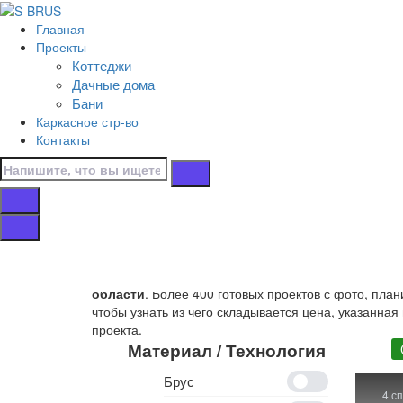
Перейти к контенту
Главная
Главная
Проекты
/
Коттеджи
Коттеджи
Дачные дома
/
Бани
С гаражом
Каркасное стр-во
/
Контакты
От 300 м.кв.
Дома от 300 м.кв
Собственное производство
деревянных домов от 
области
. Более 400 готовых проектов с фото, пла
чтобы узнать из чего складывается цена, указанная
проекта.
Материал / Технология
Брус
4 с