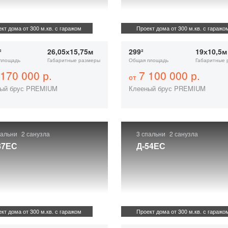
кт дома от 300 м.кв. с гаражом
Проект дома от 300 м.кв. с гаражо
²
26,05х15,75м
299²
19х10,5м
площадь
Габаритные размеры
Общая площадь
Габаритные 
170 000 р.
7 100 000 р.
от
ый брус PREMIUM
Клееный брус PREMIUM
пальни
2 санузла
3 спальни
2 санузла
87ЕС
Д-54ЕС
кт дома от 300 м.кв. с гаражом
Проект дома от 300 м.кв. с гаражо