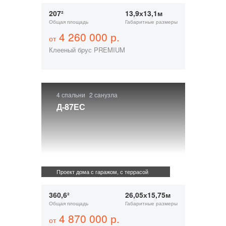
207²
13,9х13,1м
Общая площадь
Габаритные размеры
4 260 000 р.
от
Клееный брус PREMIUM
4 спальни
2 санузла
Д-87ЕС
Проект дома с гаражом, с террасой
360,6²
26,05х15,75м
Общая площадь
Габаритные размеры
4 870 000 р.
от