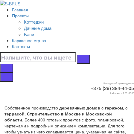
Перейти к контенту
Главная
Главная
Проекты
/
Коттеджи
Коттеджи
Дачные дома
/
Бани
С гаражом
Каркасное стр-во
/
Контакты
С террасой
Дома с гаражом, с
террасой
Белорусский производитель
+375 (29) 384-44-05
Работаем с 9.00 -20.00
Собственное производство
деревянных домов с гаражом, с
террасой. Строительство в Москве и Московской
области
. Более 400 готовых проектов с фото, планировкой,
чертежами и подробным описанием комплектации. Для того
чтобы узнать из чего складывается цена, указанная на сайте,