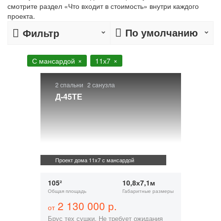
смотрите раздел «Что входит в стоимость» внутри каждого
проекта.
По умолчанию
Фильтр
С мансардой
11х7
2 спальни
2 санузла
Д-45ТЕ
Проект дома 11х7 с мансардой
105²
10,8х7,1м
Общая площадь
Габаритные размеры
2 130 000 р.
от
Брус тех сушки. Не требует ожидания