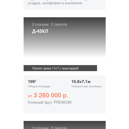
усадки, шлифовки и конопатки
2 спальни
2 санузла
Д-45КЛ
Проект дома 11х7 с мансардой
105²
10,8х7,1м
Общая площадь
Габаритные размеры
3 260 000 р.
от
Клееный брус PREMIUM
2 спальни
2 санузла