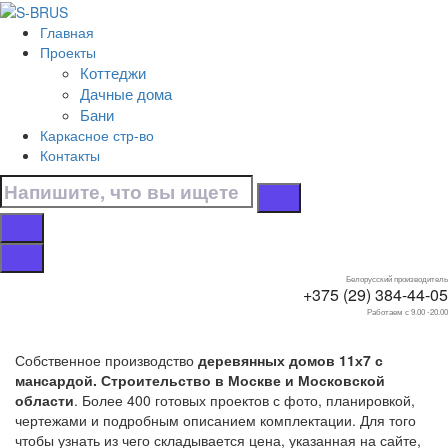
Перейти к контенту
Главная
Главная
Проекты
/
Коттеджи
Коттеджи
Дачные дома
/
Бани
С мансардой
Каркасное стр-во
/
Контакты
11х7
Дома 11х7 с
мансардой
Белорусский производитель
+375 (29) 384-44-05
Работаем с 9.00 -20.00
Собственное производство
деревянных домов 11х7 с
мансардой. Строительство в Москве и Московской
области
. Более 400 готовых проектов с фото, планировкой,
чертежами и подробным описанием комплектации. Для того
чтобы узнать из чего складывается цена, указанная на сайте,