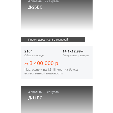
4 спальни
2 санузла
Д-26ЕС
Проект дома 14х13 с террасой
216²
14,1х12,99м
Общая площадь
Габаритные размеры
3 400 000 р.
от
Под усадку на 12-18 мес. из бруса
естественной влажности
4 спальни
2 санузла
Д-11ЕС