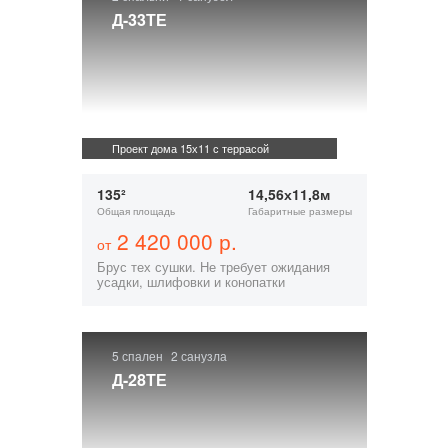
Д-33ТЕ
Проект дома 15х11 с террасой
135²
14,56х11,8м
Общая площадь
Габаритные размеры
2 420 000 р.
от
Брус тех сушки. Не требует ожидания
усадки, шлифовки и конопатки
5 спален
2 санузла
Д-28ТЕ