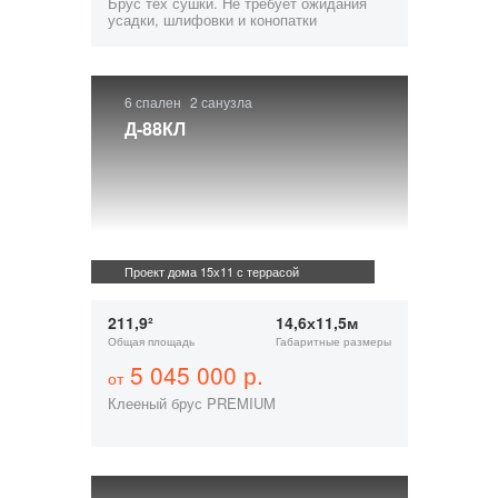
Брус тех сушки. Не требует ожидания
усадки, шлифовки и конопатки
6 спален
2 санузла
Д-88КЛ
Проект дома 15х11 с террасой
211,9²
14,6х11,5м
Общая площадь
Габаритные размеры
5 045 000 р.
от
Клееный брус PREMIUM