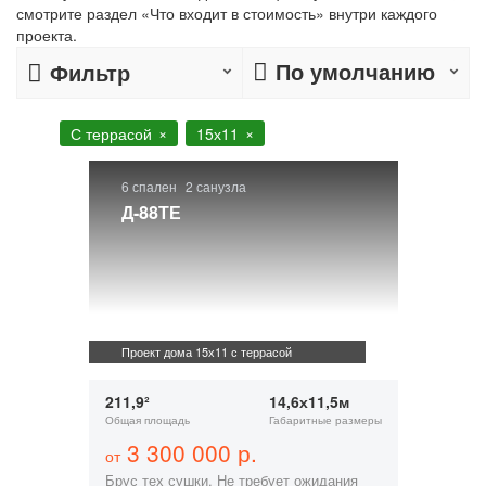
смотрите раздел «Что входит в стоимость» внутри каждого
проекта.
По умолчанию
Фильтр
С террасой
15х11
6 спален
2 санузла
Д-88ТЕ
Проект дома 15х11 с террасой
211,9²
14,6х11,5м
Общая площадь
Габаритные размеры
3 300 000 р.
от
Брус тех сушки. Не требует ожидания