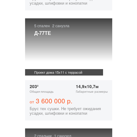
усадки, шлифовки и конопатки
5 спален
2 санузла
Д-77ТЕ
Проект дома 15х11 с террасой
203²
14,9х10,7м
Общая площадь
Габаритные размеры
3 600 000 р.
от
Брус тех сушки. Не требует ожидания
усадки, шлифовки и конопатки
2 спальни
1 санузел