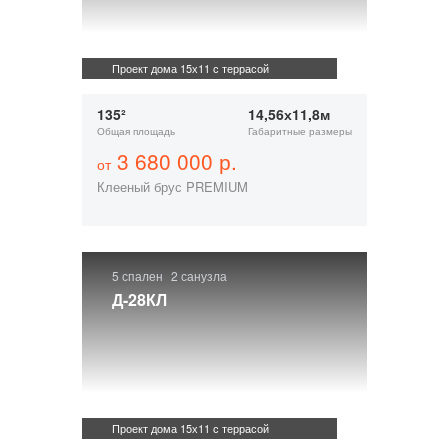
Проект дома 15х11 с террасой
135²
14,56х11,8м
Общая площадь
Габаритные размеры
3 680 000 р.
от
Клееный брус PREMIUM
5 спален
2 санузла
Д-28КЛ
Проект дома 15х11 с террасой