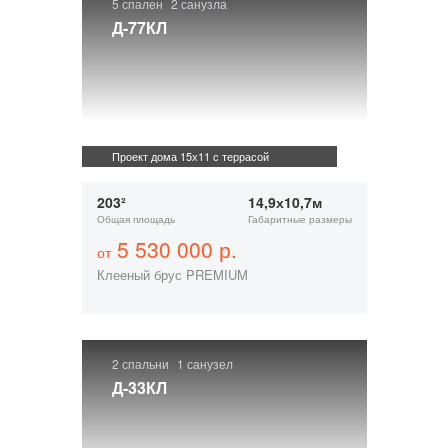
5 спален
2 санузла
Д-77КЛ
Проект дома 15х11 с террасой
203²
14,9х10,7м
Общая площадь
Габаритные размеры
5 530 000 р.
от
Клееный брус PREMIUM
2 спальни
1 санузел
Д-33КЛ