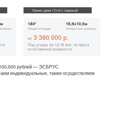
Проект дома 17х10 с террасой
7м
184²
16,9х10,5м
размеры
Общая площадь
Габаритные размеры
3 380 000 р.
от
уса
Под усадку на 12-18 мес. из бруса
естественной влажности
2,100,000 рублей — ЭСБРУС
ваем индивидуальные, также осуществляем