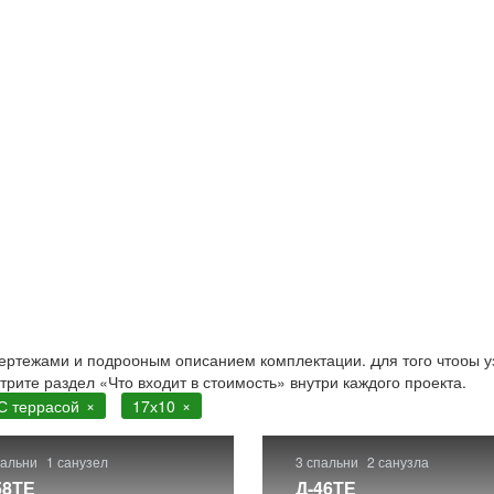
расой
10 с террасой. Строительство в Москве и Московской облас
чертежами и подробным описанием комплектации. Для того чтобы у
отрите раздел «Что входит в стоимость» внутри каждого проекта.
С террасой
17х10
пальни
1 санузел
3 спальни
2 санузла
58ТЕ
Д-46ТЕ