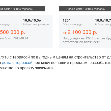
кт дома 17х10 с террасой
Проект дома 17х10 с террасой
16,9х10,5м
125²
16,9х10,
площадь
Габаритные размеры
Общая площадь
Габаритные 
500 000 р.
2 100 000 р.
от
ый брус PREMIUM
Под усадку на 12-18 мес. из бр
естественной влажности
7х10 с террасой по выгодным ценам на строительство от 
м
дома с террасой
под ключ по нашим проектам, разрабаты
ельство по проекту заказчика.