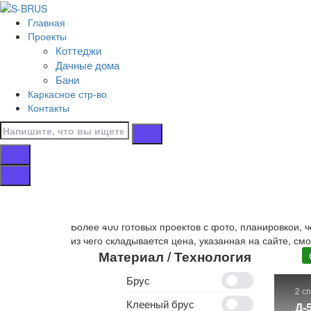
Перейти к контенту
Главная
Главная
Проекты
/
Коттеджи
Коттеджи
Дачные дома
/
Бани
С террасой
Каркасное стр-во
/
Контакты
17х10
Дома 17х10 с тер
Собственное производство
деревянных домов 17х
Более 400 готовых проектов с фото, планировкой, 
из чего складывается цена, указанная на сайте, см
Материал / Технология
Брус
2 с
Клееный брус
Д-