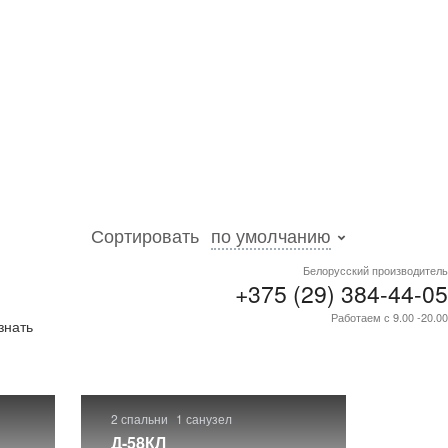
Сортировать
по умолчанию
Белорусский производитель
+375 (29) 384-44-05
ти
.
Работаем с 9.00 -20.00
знать
2 спальни
1 санузел
Д-58КЛ