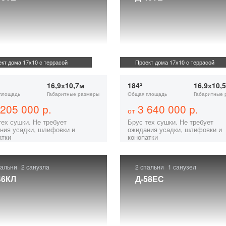
кт дома 17х10 с террасой
Проект дома 17х10 с террасой
16,9х10,7м
184²
16,9х10,
площадь
Габаритные размеры
Общая площадь
Габаритные 
205 000 р.
3 640 000 р.
от
тех сушки. Не требует
Брус тех сушки. Не требует
ния усадки, шлифовки и
ожидания усадки, шлифовки и
атки
конопатки
пальни
2 санузла
2 спальни
1 санузел
46КЛ
Д-58ЕС