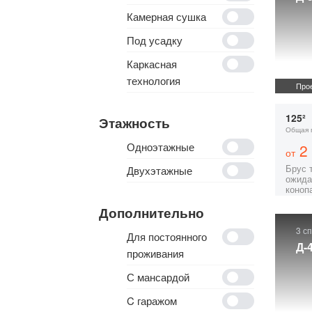
Камерная сушка
Под усадку
Каркасная
технология
Прое
125²
Этажность
Общая 
Одноэтажные
2 
от
Брус 
Двухэтажные
ожида
коноп
Дополнительно
3 с
Для постоянного
Д-
проживания
С мансардой
C гаражом