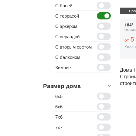
С баней
Прое
С террасой
184²
С эркером
Общая 
С верандой
5 
от
С вторым светом
Клеен
С балконом
Зимние
Дома 1
Строи
строит
Размер дома
6х5
6х6
7х6
7х7