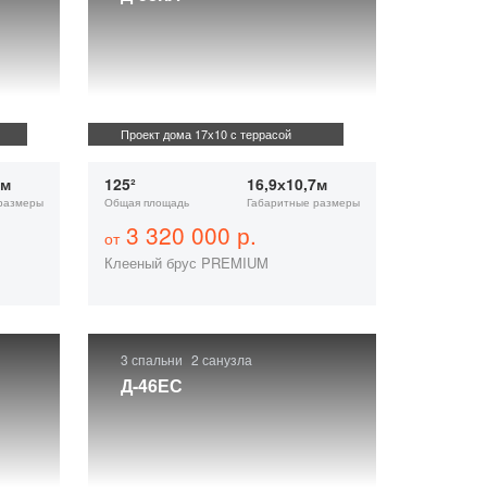
Проект дома 17х10 с террасой
5м
125²
16,9х10,7м
размеры
Общая площадь
Габаритные размеры
3 320 000 р.
от
Клееный брус PREMIUM
3 спальни
2 санузла
Д-46ЕС