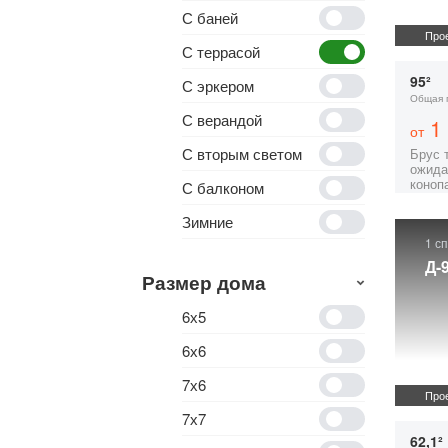
С баней
Прое
С террасой
95²
С эркером
Общая 
С верандой
1 
от
С вторым светом
Брус 
ожида
коноп
С балконом
Зимние
1 с
Д-
Размер дома
6х5
6х6
7х6
Прое
7х7
62,1²