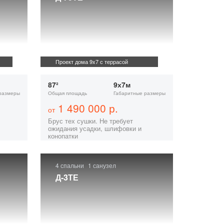
Проект дома 9x7 с террасой
87²
9х7м
размеры
Общая площадь
Габаритные размеры
1 490 000 р.
от
Брус тех сушки. Не требует
ожидания усадки, шлифовки и
конопатки
4 спальни
1 санузел
Д-3ТЕ