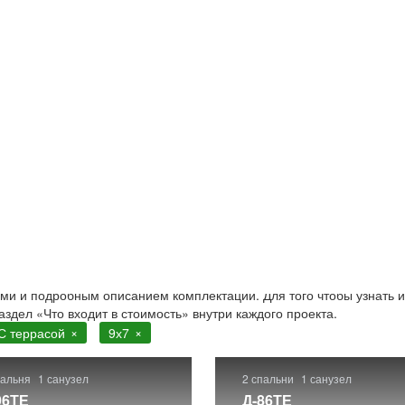
сой
 с террасой. Строительство в Москве и Московской области
.
ами и подробным описанием комплектации. Для того чтобы узнать и
аздел «Что входит в стоимость» внутри каждого проекта.
С террасой
9х7
пальня
1 санузел
2 спальни
1 санузел
96ТЕ
Д-86ТЕ