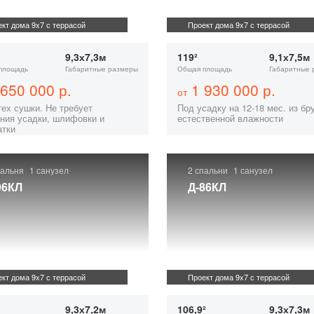
кт дома 9x7 с террасой
Проект дома 9x7 с террасой
9,3х7,3м
119²
9,1х7,5м
площадь
Габаритные размеры
Общая площадь
Габаритные 
650 000 р.
1 930 000 р.
от
тех сушки. Не требует
Под усадку на 12-18 мес. из бр
ния усадки, шлифовки и
естественной влажности
атки
пальня
1 санузел
2 спальни
1 санузел
96КЛ
Д-86КЛ
кт дома 9x7 с террасой
Проект дома 9x7 с террасой
9,3х7,2м
106,9²
9,3х7,3м