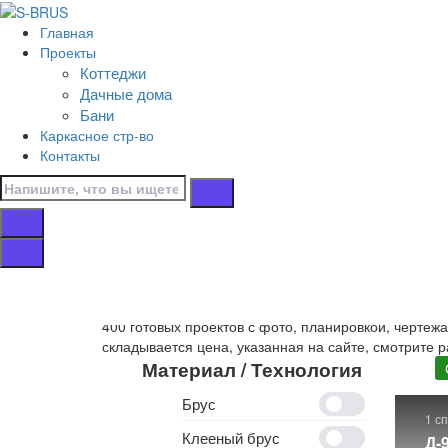
Перейти к контенту
Главная
Главная
Проекты
/
Коттеджи
Коттеджи
Дачные дома
/
Бани
С террасой
Каркасное стр-во
/
Контакты
9x7
Дома 9x7 с терра
Собственное производство
деревянных домов 9x7
400 готовых проектов с фото, планировкой, чертеж
складывается цена, указанная на сайте, смотрите р
Материал / Технология
Брус
1 с
Клееный брус
Д-