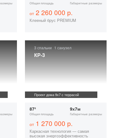
размеры
Общая площадь
Габаритные размеры
2 260 000 р.
от
Клееный брус PREMIUM
3 спальни
1 санузел
КР-3
Проект дома 9x7 с террасой
87²
9х7м
размеры
Общая площадь
Габаритные размеры
1 270 000 р.
от
Каркасная технология — самая
высокая энергоэффективность