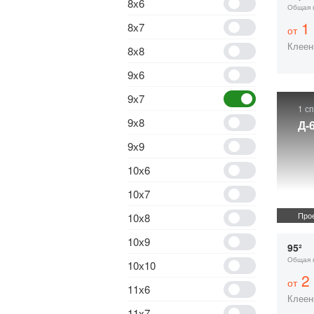
8х6
Общая 
1 
8х7
от
Клеен
8х8
9x6
9х7
1 с
9х8
Д-
9х9
10х6
10х7
Прое
10х8
10х9
95²
Общая 
10х10
2 
от
11х6
Клеен
11х7