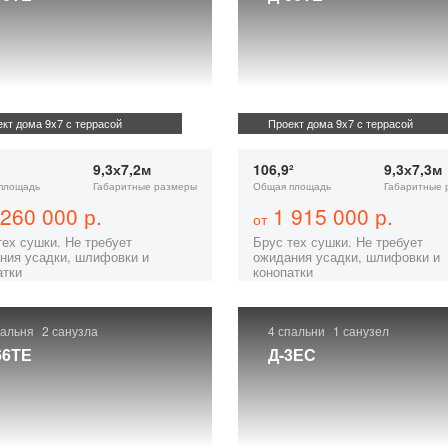
кт дома 9x7 с террасой
Проект дома 9x7 с террасой
9,3х7,2м
106,9²
9,3х7,3м
площадь
Габаритные размеры
Общая площадь
Габаритные 
260 000 р.
1 915 000 р.
от
тех сушки. Не требует
Брус тех сушки. Не требует
ния усадки, шлифовки и
ожидания усадки, шлифовки и
атки
конопатки
пальня
2 санузла
4 спальни
1 санузел
66ТЕ
Д-3ЕС