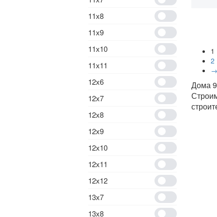
11х8
11х9
11х10
1
2
11х11
12х6
Дома 9
Строи
12х7
строит
12х8
12х9
12х10
12х11
12х12
13х7
13х8