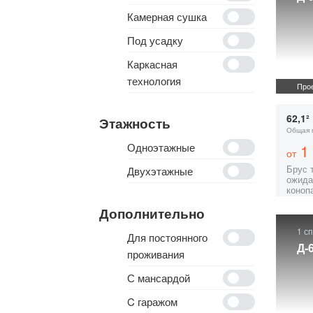
Камерная сушка
Под усадку
Каркасная
технология
Прое
62,1²
Этажность
Общая 
Одноэтажные
1 
от
Брус 
Двухэтажные
ожида
коноп
Дополнительно
1 с
Для постоянного
Д-
проживания
С мансардой
C гаражом