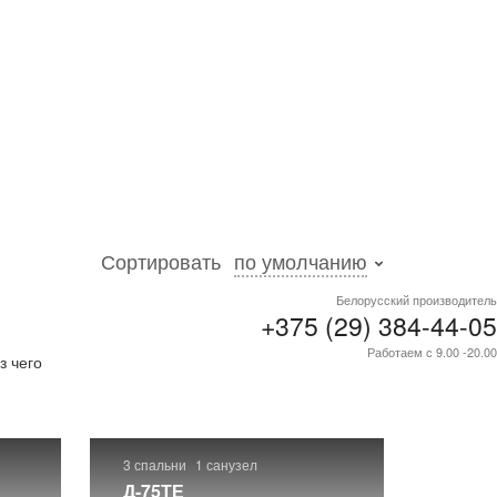
Сортировать
по умолчанию
Белорусский производитель
+375 (29) 384-44-05
 Более
Работаем с 9.00 -20.00
з чего
3 спальни
1 санузел
Д-75ТЕ