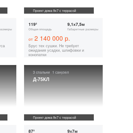
Проект дома 9x7 с террасой
119²
9,1х7,5м
размеры
Общая площадь
Габаритные размеры
2 140 000 р.
от
уса
Брус тех сушки. Не требует
ожидания усадки, шлифовки и
конопатки
3 спальни
1 санузел
Д-75КЛ
Проект дома 9x7 с террасой
87²
9х7м