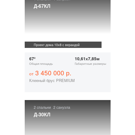
Д-67КЛ
Проект дома 10х8 с верандой
67²
10,61х7,85м
Общая площадь
Габаритные размеры
3 450 000 р.
от
Клееный брус PREMIUM
2 спальни
2 санузла
Д-30КЛ