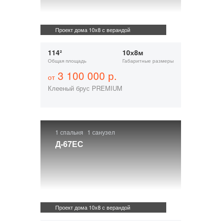
Проект дома 10х8 с верандой
114²
10х8м
Общая площадь
Габаритные размеры
3 100 000 р.
от
Клееный брус PREMIUM
1 спальня
1 санузел
Д-67ЕС
Проект дома 10х8 с верандой