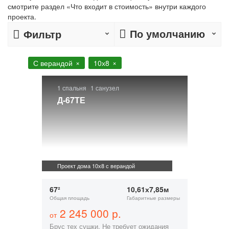
смотрите раздел «Что входит в стоимость» внутри каждого
проекта.
По умолчанию
Фильтр
С верандой
10х8
1 спальня
1 санузел
Д-67ТЕ
Проект дома 10х8 с верандой
67²
10,61х7,85м
Общая площадь
Габаритные размеры
2 245 000 р.
от
Брус тех сушки. Не требует ожидания