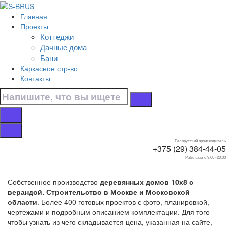
Перейти к контенту
Главная
Главная
Проекты
/
Коттеджи
Коттеджи
Дачные дома
/
Бани
С верандой
Каркасное стр-во
/
Контакты
10х8
Дома 10х8 с
верандой
Белорусский производитель
+375 (29) 384-44-05
Работаем с 9.00 -20.00
Собственное производство
деревянных домов 10х8 с
верандой. Строительство в Москве и Московской
области
. Более 400 готовых проектов с фото, планировкой,
чертежами и подробным описанием комплектации. Для того
чтобы узнать из чего складывается цена, указанная на сайте,