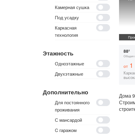
Камерная сушка
Под усадку
Каркасная
технология
Прое
88²
Этажность
Общая 
Одноэтажные
1 
от
Карка
Двухэтажные
высок
Дополнительно
Дома 9
Строи
Для постоянного
строит
проживания
С мансардой
C гаражом