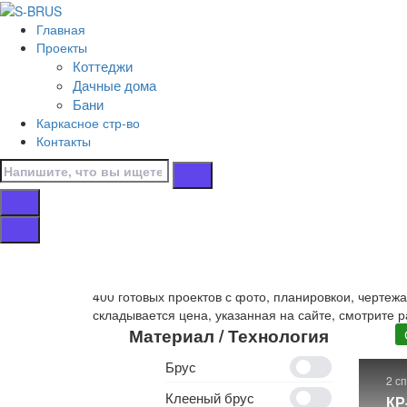
Перейти к контенту
Главная
Главная
Проекты
/
Коттеджи
Коттеджи
Дачные дома
/
Бани
С верандой
Каркасное стр-во
/
Контакты
9x7
Дома 9x7 с вера
Собственное производство
деревянных домов 9x7
400 готовых проектов с фото, планировкой, чертеж
складывается цена, указанная на сайте, смотрите р
Материал / Технология
Брус
2 с
Клееный брус
КР