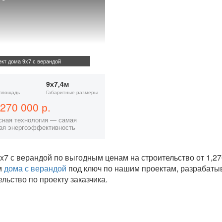
кт дома 9x7 с верандой
9х7,4м
площадь
Габаритные размеры
270 000 р.
сная технология — самая
ая энергоэффективность
x7 с верандой по выгодным ценам на строительство от 1,
м
дома с верандой
под ключ по нашим проектам, разрабат
ельство по проекту заказчика.