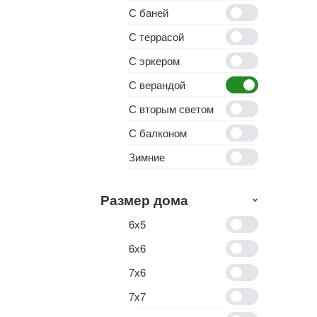
С баней
С террасой
С эркером
С верандой
С вторым светом
С балконом
Зимние
Размер дома
6х5
6х6
7х6
7х7