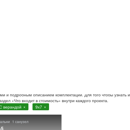
ндой
 с верандой. Строительство в Москве и Московской области
ами и подробным описанием комплектации. Для того чтобы узнать и
аздел «Что входит в стоимость» внутри каждого проекта.
С верандой
9х7
пальни
1 санузел
-5