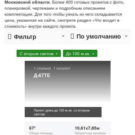
Московской области
. Более 400 готовых проектов с фото,
планировкой, чертежами и подробным описанием
комплектации. Для того чтобы узнать из чего складывается
цена, указанная на сайте, смотрите раздел «Что входит в
стоимость» внутри каждого проекта.
По умолчанию
Фильтр
С вторым светом
До 100 м.кв.
1 спальня
1 санузел
Д-67ТЕ
Проект дома до 100 м.кв. со вторым
светом
67²
10,61х7,85м
Общая площадь
Габаритные размеры