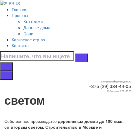
Перейти к контенту
Главная
Главная
Проекты
/
Коттеджи
Коттеджи
Дачные дома
/
Бани
С вторым светом
Каркасное стр-во
/
Контакты
Небольшие, до 100 м.кв.
Дома небольшие, до
100 м.кв. с вторым
Белорусский производитель
+375 (29) 384-44-05
Работаем с 9.00 -20.00
светом
Собственное производство
деревянных домов до 100 м.кв.
со вторым светом. Строительство в Москве и