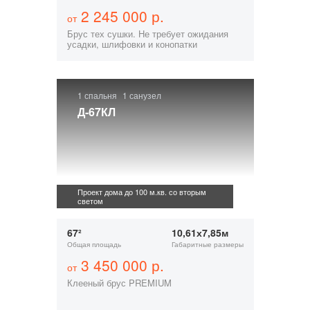
2 245 000 р.
от
Брус тех сушки. Не требует ожидания
усадки, шлифовки и конопатки
1 спальня
1 санузел
Д-67КЛ
Проект дома до 100 м.кв. со вторым
светом
67²
10,61х7,85м
Общая площадь
Габаритные размеры
3 450 000 р.
от
Клееный брус PREMIUM