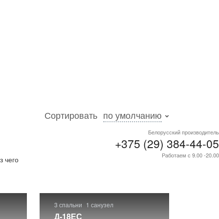
Сортировать
по умолчанию
Белорусский производитель
+375 (29) 384-44-05
лее
Работаем с 9.00 -20.00
з чего
3 спальни
1 санузел
Д-18ЕС