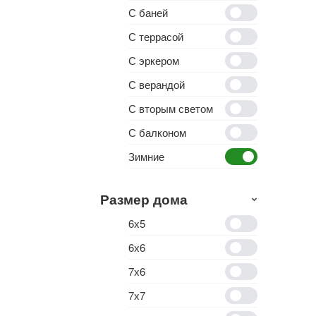
С баней
С террасой
С эркером
С верандой
С вторым светом
С балконом
Зимние
Размер дома
6х5
6х6
7х6
7х7