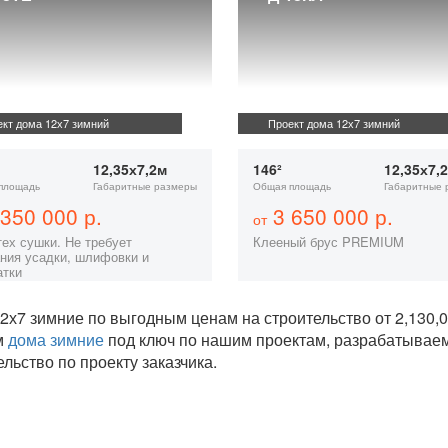
кт дома 12х7 зимний
Проект дома 12х7 зимний
12,35х7,2м
146²
12,35х7,
площадь
Габаритные размеры
Общая площадь
Габаритные 
350 000 р.
3 650 000 р.
от
тех сушки. Не требует
Клееный брус PREMIUM
ния усадки, шлифовки и
атки
2х7 зимние по выгодным ценам на строительство от 2,130
м
дома зимние
под ключ по нашим проектам, разрабатывае
ельство по проекту заказчика.