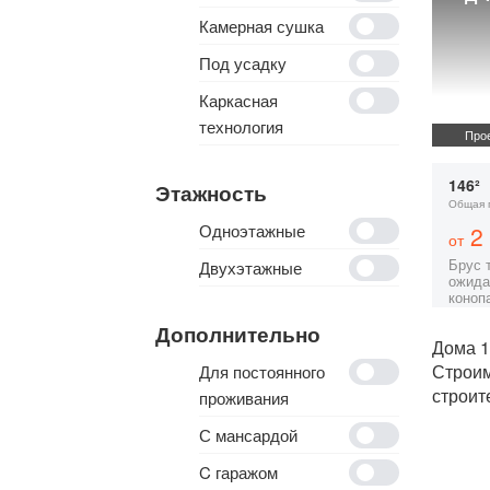
Камерная сушка
Под усадку
Каркасная
технология
Прое
146²
Этажность
Общая 
Одноэтажные
2 
от
Брус 
Двухэтажные
ожида
коноп
Дополнительно
Дома 1
Строи
Для постоянного
строит
проживания
С мансардой
C гаражом