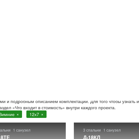
е
7 зимние. Строительство в Москве и Московской области
. Бо
ами и подробным описанием комплектации. Для того чтобы узнать и
аздел «Что входит в стоимость» внутри каждого проекта.
Зимние
12х7
пальни
1 санузел
3 спальни
1 санузел
18ТЕ
Д-18КЛ