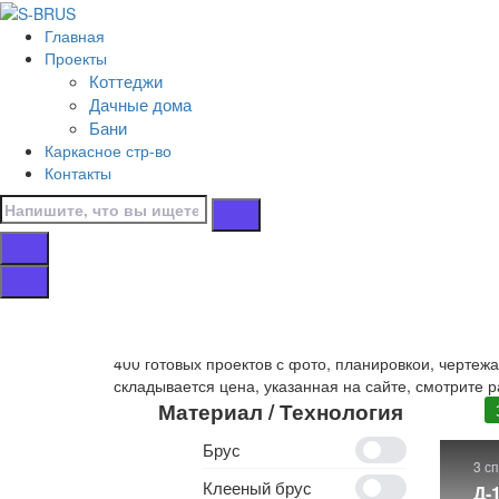
Перейти к контенту
Главная
Главная
Проекты
/
Коттеджи
Коттеджи
Дачные дома
/
Бани
Зимние
Каркасное стр-во
/
Контакты
12х7
Дома 12х7 зимни
Собственное производство
деревянных домов 12х
400 готовых проектов с фото, планировкой, чертеж
складывается цена, указанная на сайте, смотрите р
Материал / Технология
Брус
3 с
Клееный брус
Д-