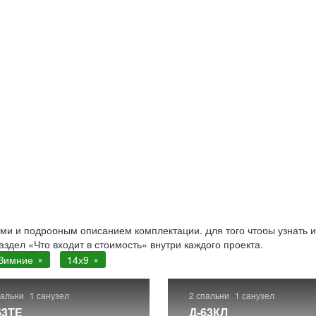
е
9 зимние. Строительство в Москве и Московской области
. Бо
ами и подробным описанием комплектации. Для того чтобы узнать и
аздел «Что входит в стоимость» внутри каждого проекта.
Зимние
14х9
пальни
1 санузел
2 спальни
1 санузел
63ТЕ
Д-63КЛ