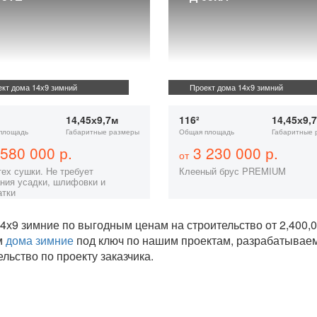
кт дома 14х9 зимний
Проект дома 14х9 зимний
14,45х9,7м
116²
14,45х9,
площадь
Габаритные размеры
Общая площадь
Габаритные 
580 000 р.
3 230 000 р.
от
тех сушки. Не требует
Клееный брус PREMIUM
ния усадки, шлифовки и
атки
4х9 зимние по выгодным ценам на строительство от 2,400
м
дома зимние
под ключ по нашим проектам, разрабатывае
ельство по проекту заказчика.