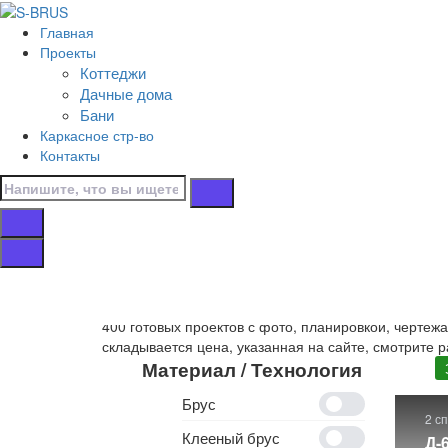
Перейти к контенту
Главная
Главная
Проекты
/
Коттеджи
Коттеджи
Дачные дома
/
Бани
Зимние
Каркасное стр-во
/
Контакты
14х9
Дома 14х9 зимни
Собственное производство
деревянных домов 14х
400 готовых проектов с фото, планировкой, чертеж
складывается цена, указанная на сайте, смотрите р
Материал / Технология
Брус
2 с
Клееный брус
Д-