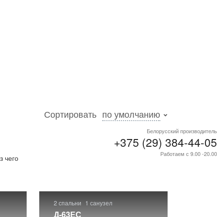
Сортировать
по умолчанию
Белорусский производитель
+375 (29) 384-44-05
лее
Работаем с 9.00 -20.00
з чего
2 спальни
1 санузел
Д-63ЕС