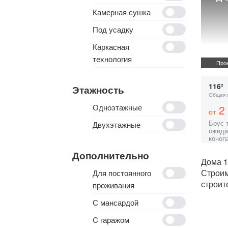
Камерная сушка
Под усадку
Каркасная
технология
Прое
116²
Этажность
Общая 
Одноэтажные
2 
от
Брус 
Двухэтажные
ожида
коноп
Дополнительно
Дома 1
Строи
Для постоянного
строит
проживания
С мансардой
C гаражом