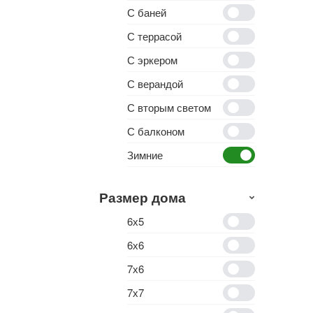
С баней
С террасой
С эркером
С верандой
С вторым светом
С балконом
Зимние
Размер дома
6х5
6х6
7х6
7х7