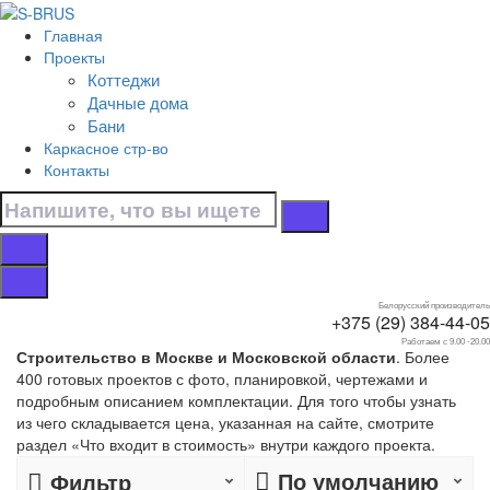
Перейти к контенту
Главная
Главная
Проекты
/
Коттеджи
Коттеджи
Дачные дома
/
Бани
Зимние
Каркасное стр-во
/
Контакты
9x7
Дома 9x7 зимние
Белорусский производитель
+375 (29) 384-44-05
Собственное производство
деревянных домов 9x7 зимние.
Работаем с 9.00 -20.00
Строительство в Москве и Московской области
. Более
400 готовых проектов с фото, планировкой, чертежами и
подробным описанием комплектации. Для того чтобы узнать
из чего складывается цена, указанная на сайте, смотрите
раздел «Что входит в стоимость» внутри каждого проекта.
По умолчанию
Фильтр