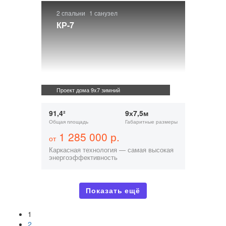
2 спальни
1 санузел
КР-7
Проект дома 9x7 зимний
91,4²
9х7,5м
Общая площадь
Габаритные размеры
1 285 000 р.
от
Каркасная технология — самая высокая
энергоэффективность
Показать ещё
1
2