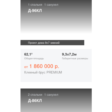
1 спальня
1 санузел
Д-96КЛ
Проект дома 9x7 зимний
62,1²
9,3х7,2м
Общая площадь
Габаритные размеры
1 860 000 р.
от
Клееный брус PREMIUM
2 спальни
1 санузел
Д-86КЛ