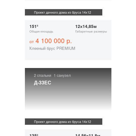
Проект дачного дома из бруса 14х12
151²
12х14,85м
Общая площадь
Габаритные размеры
4 100 000 р.
от
Клееный брус PREMIUM
2 спальни
1 санузел
Д-33ЕС
Проект дачного дома из бруса 14х12
135²
14,56х11,8м