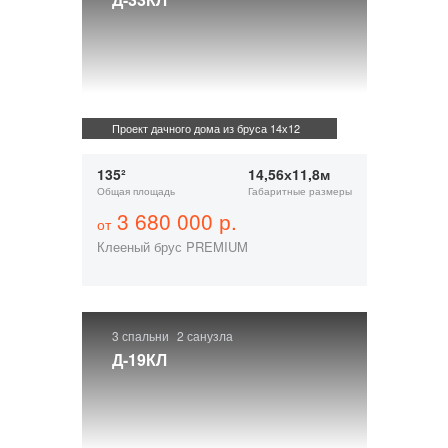
Проект дачного дома из бруса 14х12
135²
14,56х11,8м
Общая площадь
Габаритные размеры
3 680 000 р.
от
Клееный брус PREMIUM
3 спальни
2 санузла
Д-19КЛ