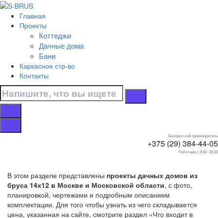
Перейти к контенту
Главная
Главная
Проекты
/
Коттеджи
Дачные дома
Дачные дома
/
Бани
Из бруса
Каркасное стр-во
/
Контакты
14х12
Дачные дома 14х12
из бруса
Белорусский производитель
+375 (29) 384-44-05
Работаем с 9.00 -20.00
В этом разделе представлены
проекты дачных домов из
бруса 14х12 в Москве и Московской области
, с фото,
планировкой, чертежами и подробным описанием
комплектации. Для того чтобы узнать из чего складывается
цена, указанная на сайте, смотрите раздел «Что входит в