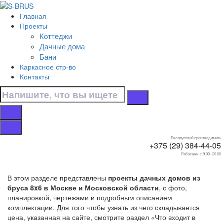
Перейти к контенту
Главная
Главная
Проекты
/
Коттеджи
Дачные дома
Дачные дома
/
Бани
Из бруса
Каркасное стр-во
/
Контакты
8x6
Дачные дома 8x6 из
бруса
Белорусский производитель
+375 (29) 384-44-05
Работаем с 9.00 -20.00
В этом разделе представлены
проекты дачных домов из
бруса 8x6 в Москве и Московской области
, с фото,
планировкой, чертежами и подробным описанием
комплектации. Для того чтобы узнать из чего складывается
цена, указанная на сайте, смотрите раздел «Что входит в