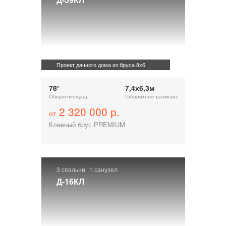
Проект дачного дома из бруса 8x6
78²
7,4х6,3м
Общая площадь
Габаритные размеры
2 320 000 р.
от
Клееный брус PREMIUM
3 спальни
1 санузел
Д-16КЛ