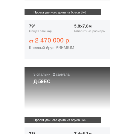
Проект дачного дома из бруса 8x6
79²
5,8х7,8м
Общая площадь
Габаритные размеры
2 470 000 р.
от
Клееный брус PREMIUM
3 спальни
2 санузла
Д-59ЕС
Проект дачного дома из бруса 8x6
78²
7,4х6,3м