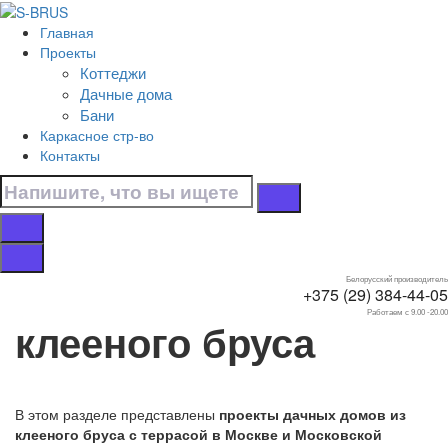
Перейти к контенту
Главная
Главная
Проекты
/
Коттеджи
Дачные дома
Дачные дома
/
Бани
Из клееного бруса
Каркасное стр-во
/
Контакты
С террасой
Дачные дома с
террасой из
Белорусский производитель
+375 (29) 384-44-05
Работаем с 9.00 -20.00
клееного бруса
В этом разделе представлены
проекты дачных домов из
клееного бруса с террасой в Москве и Московской