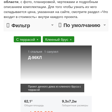
области
, с фото, планировкой, чертежами и подробным
описанием комплектации. Для того чтобы узнать из чего
складывается цена, указанная на сайте, смотрите раздел «Что
входит в стоимость» внутри каждого проекта.
По умолчанию
Фильтр
С террасой
Клееный брус
1 спальня
1 санузел
Д-96КЛ
Проект дачного дома из клееного бруса с
террасой
62,1²
9,3х7,2м
Общая площадь
Габаритные размеры