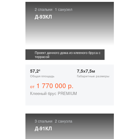
2 спальни
1 санузел
Д-93КЛ
Проект дачного дома из клееного бруса с
террасой
57,2²
7,5х7,5м
Общая площадь
Габаритные размеры
1 770 000 р.
от
Клееный брус PREMIUM
3 спальни
2 санузла
Д-91КЛ