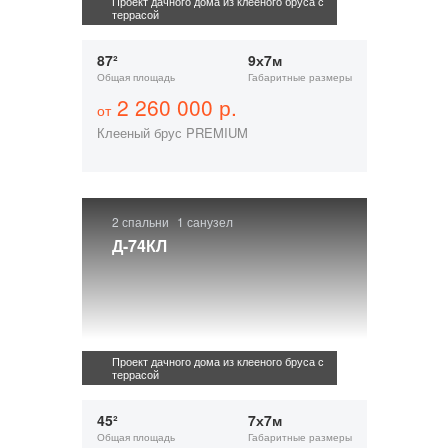
Проект дачного дома из клееного бруса с
террасой
87²
9х7м
Общая площадь
Габаритные размеры
2 260 000 р.
от
Клееный брус PREMIUM
2 спальни
1 санузел
Д-74КЛ
Проект дачного дома из клееного бруса с
террасой
45²
7х7м
Общая площадь
Габаритные размеры