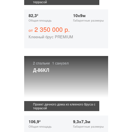
террасой
82,3²
10х9м
Общая площадь
Габаритные размеры
2 350 000 р.
от
Клееный брус PREMIUM
2 спальни
1 санузел
Д-86КЛ
Проект дачного дома из клееного бруса с
террасой
106,9²
9,3х7,3м
Общая площадь
Габаритные размеры