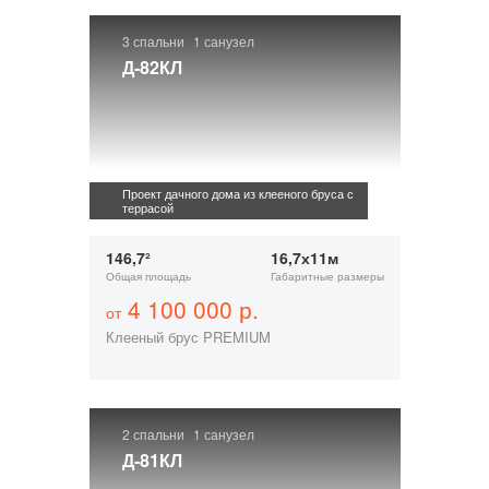
3 спальни
1 санузел
Д-82КЛ
Проект дачного дома из клееного бруса с
террасой
146,7²
16,7х11м
Общая площадь
Габаритные размеры
4 100 000 р.
от
Клееный брус PREMIUM
2 спальни
1 санузел
Д-81КЛ