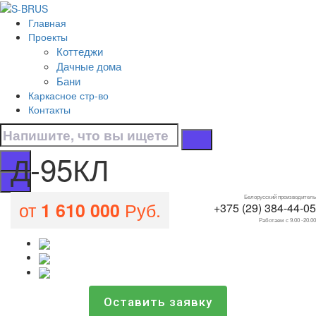
Перейти к контенту
Главная
Д-95КЛ
Проекты
Коттеджи
Главная
Дачные дома
/
Бани
Все проекты домов
Каркасное стр-во
/
Контакты
Д-95КЛ
Д-95КЛ
Белорусский производитель
от
Руб.
1 610 000
+375 (29) 384-44-05
Работаем с 9.00 -20.00
Оставить заявку