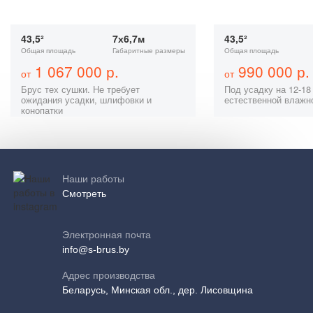
43,5²
7х6,7м
43,5²
Общая площадь
Габаритные размеры
Общая площадь
1 067 000 р.
990 000 р.
от
от
Брус тех сушки. Не требует
Под усадку на 12-18
ожидания усадки, шлифовки и
естественной влажн
конопатки
Наши работы
Смотреть
Электронная почта
info@s-brus.by
Адрес производства
Беларусь, Минская обл., дер. Лисовщина