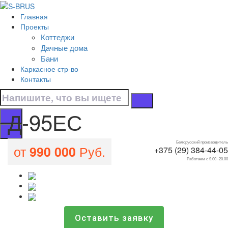
Перейти к контенту
Главная
Д-95ЕС
Проекты
Коттеджи
Главная
Дачные дома
/
Бани
Все проекты домов
Каркасное стр-во
/
Контакты
Д-95ЕС
Д-95ЕС
Белорусский производитель
от
Руб.
990 000
+375 (29) 384-44-05
Работаем с 9.00 -20.00
Оставить заявку