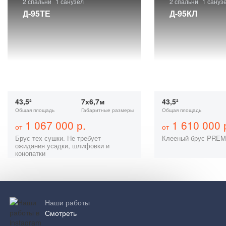
2 спальни
1 санузел
2 спальни
1 сануз
Д-95ТЕ
Д-95КЛ
43,5²
7х6,7м
43,5²
Общая площадь
Габаритные размеры
Общая площадь
1 067 000 р.
1 610 000 
от
от
Брус тех сушки. Не требует
Клееный брус PRE
ожидания усадки, шлифовки и
конопатки
Наши работы
Смотреть