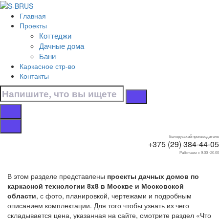
Перейти к контенту
Главная
Главная
Проекты
/
Коттеджи
Дачные дома
Дачные дома
/
Бани
Каркасные
Каркасное стр-во
/
Контакты
8x8
Дачные дома 8x8
каркасные
Белорусский производитель
+375 (29) 384-44-05
Работаем с 9.00 -20.00
В этом разделе представлены
проекты дачных домов по
каркасной технологии 8x8 в Москве и Московской
области
, с фото, планировкой, чертежами и подробным
описанием комплектации. Для того чтобы узнать из чего
складывается цена, указанная на сайте, смотрите раздел «Что