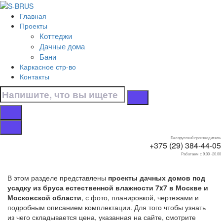
Перейти к контенту
Главная
Главная
Проекты
/
Коттеджи
Дачные дома
Дачные дома
/
Бани
Под усадку
Каркасное стр-во
/
Контакты
7x7
Дачные дома 7x7
под усадку
Белорусский производитель
+375 (29) 384-44-05
Работаем с 9.00 -20.00
В этом разделе представлены
проекты дачных домов под
усадку из бруса естественной влажности 7x7 в Москве и
Московской области
, с фото, планировкой, чертежами и
подробным описанием комплектации. Для того чтобы узнать
из чего складывается цена, указанная на сайте, смотрите