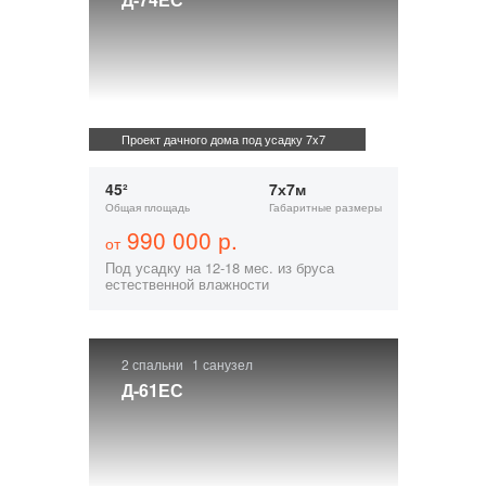
Проект дачного дома под усадку 7x7
45²
7х7м
Общая площадь
Габаритные размеры
990 000 р.
от
Под усадку на 12-18 мес. из бруса
естественной влажности
2 спальни
1 санузел
Д-61ЕС