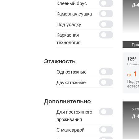
Клееный брус
Д-
Камерная сушка
Под усадку
Каркасная
технология
Прое
125²
Этажность
Общая 
Одноэтажные
1 
от
Под ус
Двухэтажные
естес
Дополнительно
5 с
Для постоянного
Д-
проживания
С мансардой