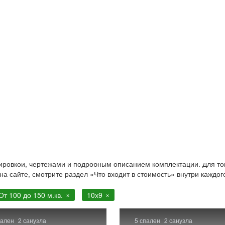
0 м.кв. 10х9
 от 100 до 150 м.кв. . Строительство в Москве и Московской
нировкой, чертежами и подробным описанием комплектации. Для то
 на сайте, смотрите раздел «Что входит в стоимость» внутри каждог
От 100 до 150 м.кв.
10х9
пален
2 санузла
5 спален
2 санузла