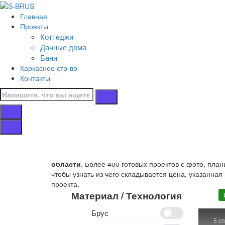
Перейти к контенту
Главная
Главная
Проекты
/
Коттеджи
Коттеджи
Дачные дома
/
Бани
10х9
Каркасное стр-во
/
Контакты
От 100 до 150 м.кв.
Дома от 100 до 15
Собственное производство
деревянных домов 10х9
области
. Более 400 готовых проектов с фото, пла
чтобы узнать из чего складывается цена, указанная
проекта.
Материал / Технология
Брус
5 с