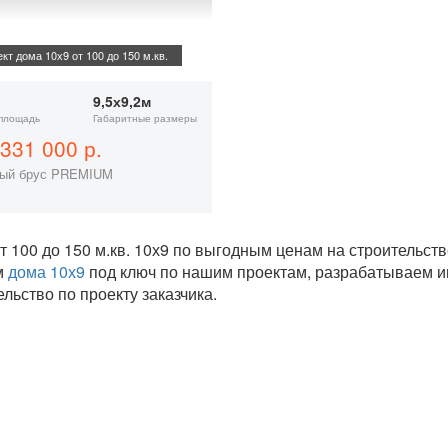
кт дома 10х9 от 100 до 150 м.кв.
9,5х9,2м
площадь
Габаритные размеры
331 000 р.
ый брус PREMIUM
т 100 до 150 м.кв. 10х9 по выгодным ценам на строительст
м
дома 10х9
под ключ по нашим проектам, разрабатываем 
ельство по проекту заказчика.