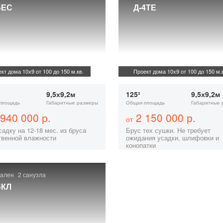
4ЕС
Д-4ТЕ
кт дома 10х9 от 100 до 150 м.кв.
Проект дома 10х9 от 100 до 150 м.к
9,5х9,2м
125²
9,5х9,2м
площадь
Габаритные размеры
Общая площадь
Габаритные 
940 000 р.
2 150 000 р.
от
адку на 12-18 мес. из бруса
Брус тех сушки. Не требует
твенной влажности
ожидания усадки, шлифовки и
конопатки
пален
2 санузла
4КЛ