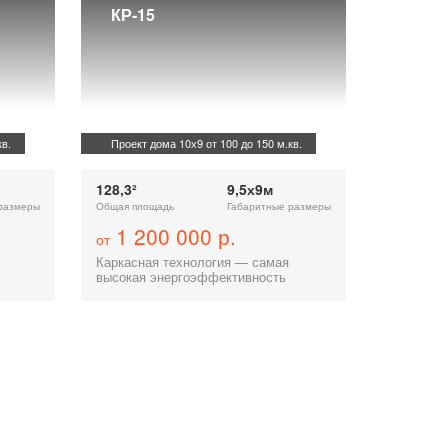
КР-15
в.
Проект дома 10х9 от 100 до 150 м.кв.
128,3²
9,5х9м
размеры
Общая площадь
Габаритные размеры
1 200 000 р.
от
Каркасная технология — самая
высокая энергоэффективность