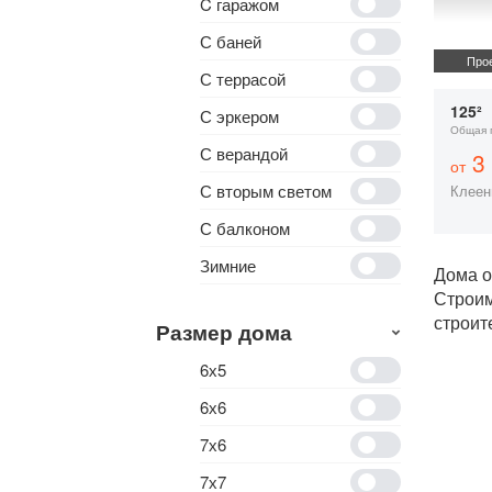
C гаражом
С баней
Прое
С террасой
125²
С эркером
Общая 
С верандой
3 
от
С вторым светом
Клеен
С балконом
Зимние
Дома о
Строи
строит
Размер дома
6х5
6х6
7х6
7х7