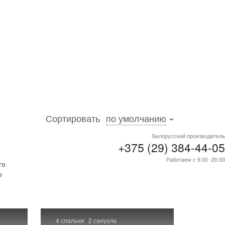
Сортировать
по умолчанию
Белорусский производитель
+375 (29) 384-44-05
Работаем с 9.00 -20.00
го
о
4 спальни
2 санузла