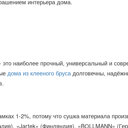
крашением интерьера дома.
- это наиболее прочный, универсальный и сов
ные
дома из клееного бруса
долговечны, надёжн
в.
амках 1-2%, потому что сушка материала прои
алия), «Jartek» (Финляндия), «BОLLMANN» (Ге