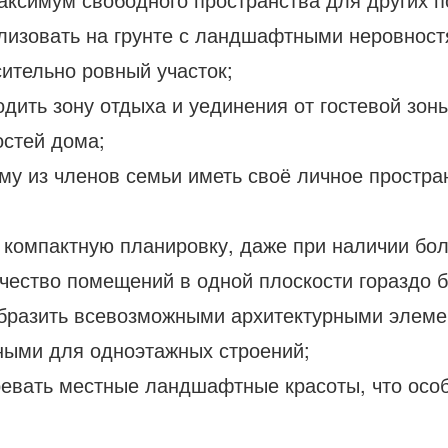
лизовать на грунте с ландшафтными неровностя
ительно ровный участок;
родить зону отдыха и уединения от гостевой зон
остей дома;
у из членов семьи иметь своё личное простран
 компактную планировку, даже при наличии бол
ичество помещений в одной плоскости гораздо 
бразить всевозможными архитектурными элемен
рными для одноэтажных строений;
зревать местные ландшафтные красоты, что осо