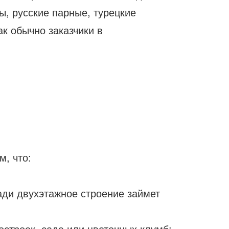
, русские парные, турецкие
ак обычно заказчики в
м, что:
ади двухэтажное строение займет
остроек, сада или цветочных клумб;