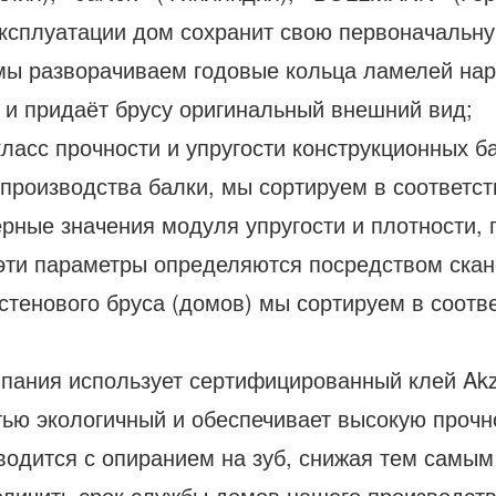
 эксплуатации дом сохранит свою первоначальн
 мы разворачиваем годовые кольца ламелей нар
и придаёт брусу оригинальный внешний вид;
ласс прочности и упругости конструкционных ба
роизводства балки, мы сортируем в соответст
рные значения модуля упругости и плотности, 
е эти параметры определяются посредством скан
стенового бруса (домов) мы сортируем в соотв
пания использует сертифицированный клей Ak
ью экологичный и обеспечивает высокую прочн
зводится с опиранием на зуб, снижая тем самым
еличить срок службы домов нашего производств