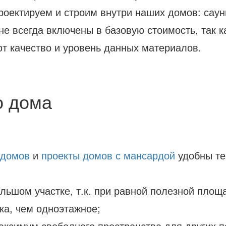
оектируем и строим внутри наших домов: сауны
е всегда включены в базовую стоимость, так к
т качество и уровень данных материалов.
о дома
 домов
и
проекты домов с мансардой
удобны те
льшом участке, т.к. при равной полезной площ
ка, чем одноэтажное;
аксимум свободного пространства для других п