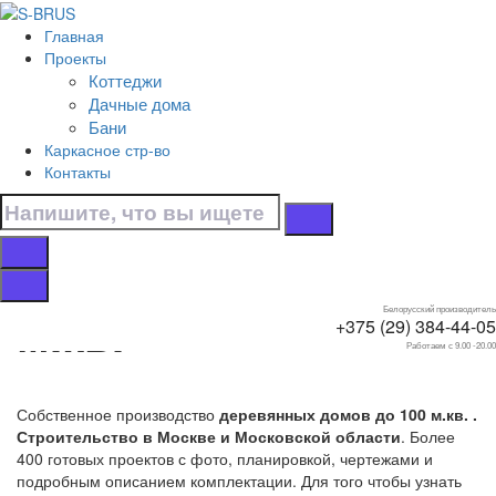
Перейти к контенту
Главная
Главная
Проекты
/
Коттеджи
Коттеджи
Дачные дома
/
Бани
Небольшие, до 100 м.кв.
Каркасное стр-во
Контакты
Страница 2. Дома
небольшие, до 100
м.кв.
Белорусский производитель
+375 (29) 384-44-05
Работаем с 9.00 -20.00
Собственное производство
деревянных домов до 100 м.кв. .
Строительство в Москве и Московской области
. Более
400 готовых проектов с фото, планировкой, чертежами и
подробным описанием комплектации. Для того чтобы узнать