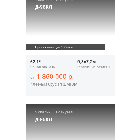
Д-96КЛ
Проект дома до 100 м.кв.
62,1²
9,3х7,2м
Общая площадь
Габаритные размеры
1 860 000 р.
от
Клееный брус PREMIUM
2 спальни
1 санузел
Д-95КЛ