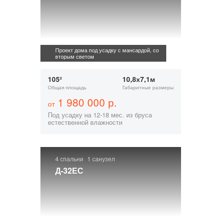
Проект дома под усадку с мансардой, со
вторым светом
105²
10,8х7,1м
Общая площадь
Габаритные размеры
1 980 000 р.
от
Под усадку на 12-18 мес. из бруса
естественной влажности
4 спальни
1 санузел
Д-32ЕС