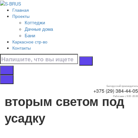
Перейти к контенту
Главная
Главная
Проекты
/
Коттеджи
Коттеджи
Дачные дома
/
Бани
Под усадку
Каркасное стр-во
/
Контакты
С мансардой
/
С вторым светом
Дома с мансардой, с
Белорусский производитель
+375 (29) 384-44-05
вторым светом под
Работаем с 9.00 -20.00
усадку