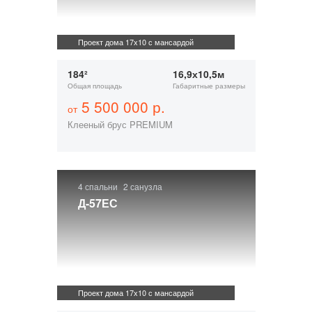
Проект дома 17х10 с мансардой
184²
16,9х10,5м
Общая площадь
Габаритные размеры
5 500 000 р.
от
Клееный брус PREMIUM
4 спальни
2 санузла
Д-57ЕС
Проект дома 17х10 с мансардой