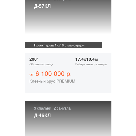
Д-57КЛ
Проект дома 17х10 с мансардой
200²
17,4х10,4м
Общая площадь
Габаритные размеры
6 100 000 р.
от
Клееный брус PREMIUM
3 спальни
2 санузла
Д-46КЛ