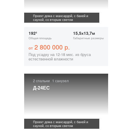
Проект дома с мансардой, с баней и
сауной, со вторым светом
192²
15,5х13,7м
Общая площадь
Габаритные размеры
2 800 000 р.
от
Под усадку на 12-18 мес. из бруса
естественной влажности
2 спальни
1 санузел
Д-24ЕС
Проект дома с мансардой, с баней и
сауной, со вторым светом