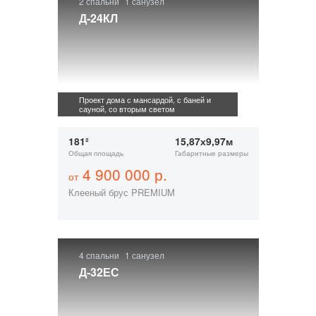
2 спальни
1 санузел
Д-24КЛ
Проект дома с мансардой, с баней и
сауной, со вторым светом
181²
15,87х9,97м
Общая площадь
Габаритные размеры
4 900 000 р.
от
Клееный брус PREMIUM
4 спальни
1 санузел
Д-32ЕС