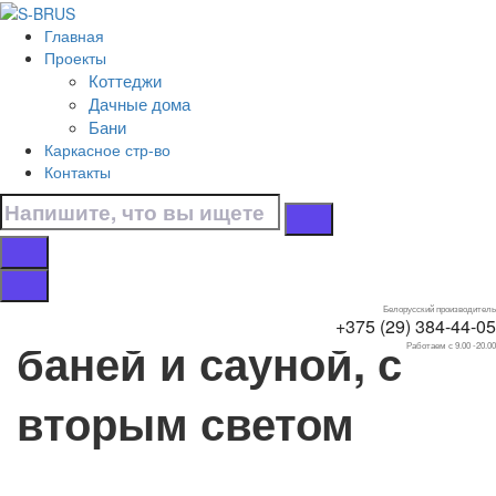
Перейти к контенту
Главная
Главная
Проекты
/
Коттеджи
Коттеджи
Дачные дома
/
Бани
С мансардой
Каркасное стр-во
/
Контакты
С баней и сауной
/
С вторым светом
Дома с мансардой, с
Белорусский производитель
+375 (29) 384-44-05
баней и сауной, с
Работаем с 9.00 -20.00
вторым светом