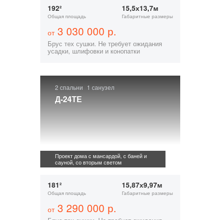
192²
15,5х13,7м
Общая площадь
Габаритные размеры
3 030 000 р.
от
Брус тех сушки. Не требует ожидания
усадки, шлифовки и конопатки
2 спальни
1 санузел
Д-24ТЕ
Проект дома с мансардой, с баней и
сауной, со вторым светом
181²
15,87х9,97м
Общая площадь
Габаритные размеры
3 290 000 р.
от