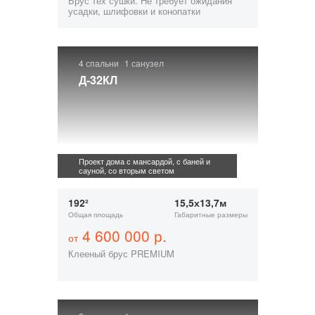
Брус тех сушки. Не требует ожидания
усадки, шлифовки и конопатки
4 спальни
1 санузел
Д-32КЛ
Проект дома с мансардой, с баней и
сауной, со вторым светом
192²
15,5х13,7м
Общая площадь
Габаритные размеры
4 600 000 р.
от
Клееный брус PREMIUM