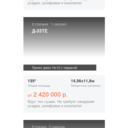
усадки, шлифовки и конопатки
2 спальни
1 санузел
Д-33ТЕ
Проект дома 14х12 с террасой
135²
14,56х11,8м
Общая площадь
Габаритные размеры
2 420 000 р.
от
Брус тех сушки. Не требует ожидания
усадки, шлифовки и конопатки
5 спален
2 санузла