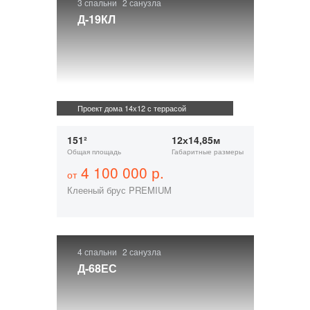
3 спальни
2 санузла
Д-19КЛ
Проект дома 14х12 с террасой
151²
12х14,85м
Общая площадь
Габаритные размеры
4 100 000 р.
от
Клееный брус PREMIUM
4 спальни
2 санузла
Д-68ЕС