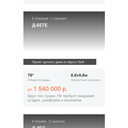
2 спальни
1 санузел
Д-65ТЕ
Проект дачного дома из бруса 10х9
78²
8,8х9,8м
Общая площадь
Габаритные размеры
1 540 000 р.
от
Брус тех сушки. Не требует ожидания
усадки, шлифовки и конопатки
5 спален
2 санузла
Д-4ЕС