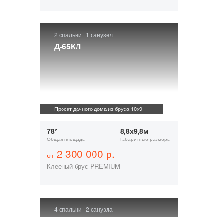
2 спальни
1 санузел
Д-65КЛ
Проект дачного дома из бруса 10х9
78²
8,8х9,8м
Общая площадь
Габаритные размеры
2 300 000 р.
от
Клееный брус PREMIUM
4 спальни
2 санузла