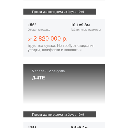
Проект дачного дома из бруса 10х9
156²
10,1х9,8м
Общая площадь
Габаритные размеры
2 820 000 р.
от
Брус тех сушки. Не требует ожидания
усадки, шлифовки и конопатки
5 спален
2 санузла
Д-4ТЕ
Проект дачного дома из бруса 10х9
125²
9,5х9,2м