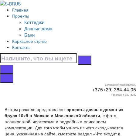
Перейти к контенту
Главная
Главная
Проекты
/
Коттеджи
Дачные дома
Дачные дома
/
Бани
Из бруса
Каркасное стр-во
/
Контакты
10х9
Дачные дома 10х9 из
бруса
Белорусский производитель
+375 (29) 384-44-05
Работаем с 9.00 -20.00
В этом разделе представлены
проекты дачных домов из
бруса 10х9 в Москве и Московской области
, с фото,
планировкой, чертежами и подробным описанием
комплектации. Для того чтобы узнать из чего складывается
цена, указанная на сайте, смотрите раздел «Что входит в