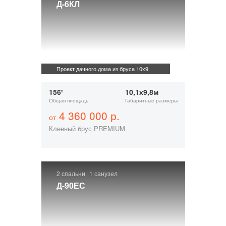
Д-6КЛ
Проект дачного дома из бруса 10х9
156²
10,1х9,8м
Общая площадь
Габаритные размеры
4 360 000 р.
от
Клееный брус PREMIUM
2 спальни
1 санузел
Д-90ЕС